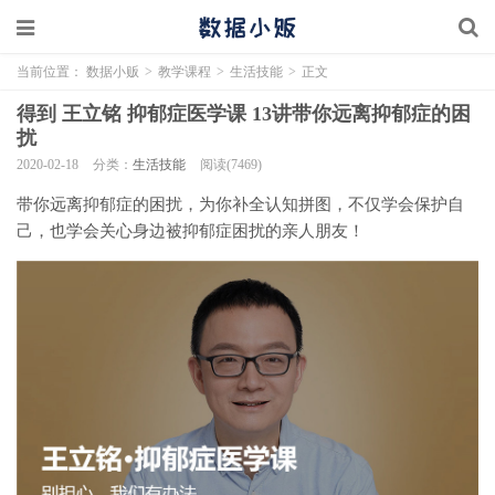
当前位置：
数据小贩
>
教学课程
>
生活技能
>
正文
得到 王立铭 抑郁症医学课 13讲带你远离抑郁症的困
扰
2020-02-18
分类：
生活技能
阅读(7469)
带你远离抑郁症的困扰，为你补全认知拼图，不仅学会保护自
己，也学会关心身边被抑郁症困扰的亲人朋友！