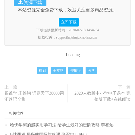
资源下载
本站资源完全免费下载，欢迎关注更多精品资源。
立即下载
下载链接更新时间：2020-02-18 14:44:34
版权投诉：support(at)shujuxiaofan.com
Loading...
得到
王立铭
抑郁症
医学
上一篇
下一篇
跟谁学 宋维钢 词霸天下38000词
2020人教版中小学电子课本 完
汇速记全集
整版下载+在线阅读
相关推荐
哈佛学霸的超实用学习法 给学生最好的进阶攻略 李柘远
B站课程 局座的国际战略课 张召忠 bilibili