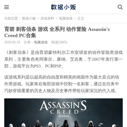
当前位置：
数据小贩
>
其他资料
>
电脑游戏
>
正文
育碧 刺客信条 游戏 全系列 动作冒险 Assassin's
Creed PC合集
2020-02-18
分类：
电脑游戏
阅读(5895)
《刺客信条》是由育碧蒙特利尔工作室研发的动作冒险类游戏
系列，主要角色有阿泰尔、康纳、艾吉奥，于2007年发行第一
部，游戏平台为PS3、PC和PSP。
该游戏系列是以超高的自由度和精美的画面作为最大卖点的动
作类游戏。玩家将在每部游戏中控制一名刺客，通过在任务中
巧妙穿插重要的历史人物及历史事件带给玩家深沉的代入感。