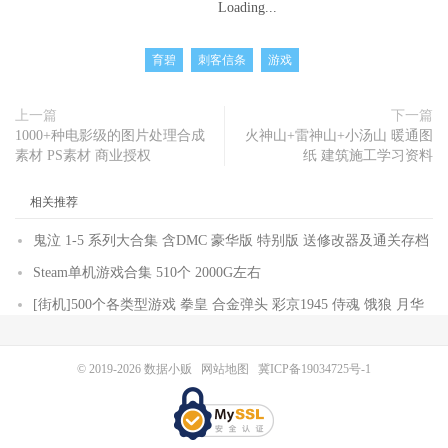
Loading...
育碧
刺客信条
游戏
上一篇
下一篇
1000+种电影级的图片处理合成
火神山+雷神山+小汤山 暖通图
素材 PS素材 商业授权
纸 建筑施工学习资料
相关推荐
鬼泣 1-5 系列大合集 含DMC 豪华版 特别版 送修改器及通关存档
Steam单机游戏合集 510个 2000G左右
[街机]500个各类型游戏 拳皇 合金弹头 彩京1945 侍魂 饿狼 月华
© 2019-2026
数据小贩
网站地图
冀ICP备19034725号-1