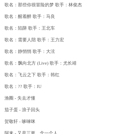
歌名：那些你很冒险的梦 歌手：林俊杰
歌名：醒着醉 歌手：马良
歌名：陷阱 歌手：王北车
歌名：需要人陪 歌手：王力宏
歌名：静悄悄 歌手：大泫
歌名：飘向北方 (Live) 歌手：尤长靖
歌名：飞云之下 歌手：韩红
歌名：?? 歌手：IU
渔圈 - 失去才懂
茄子蛋 - 浪子回头
贺敬轩 - 哆唻咪
阿来 - 又是三更，念一个人