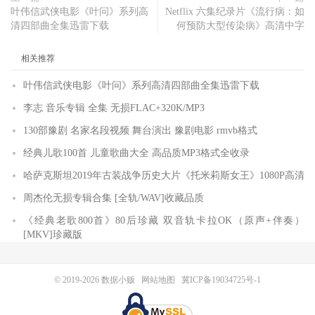
叶伟信武侠电影《叶问》系列高
Netflix 六集纪录片《流行病：如
清四部曲全集迅雷下载
何预防大型传染病》高清中字
相关推荐
叶伟信武侠电影《叶问》系列高清四部曲全集迅雷下载
李志 音乐专辑 全集 无损FLAC+320K/MP3
130部豫剧 名家名段视频 舞台演出 豫剧电影 rmvb格式
经典儿歌100首 儿童歌曲大全 高品质MP3格式全收录
哈萨克斯坦2019年古装战争历史大片《托米莉斯女王》1080P高清
周杰伦无损专辑合集 [全轨/WAV]收藏品质
《经典老歌800首》80后珍藏 双音轨卡拉OK（原声+伴奏）
[MKV]珍藏版
© 2019-2026
数据小贩
网站地图
冀ICP备19034725号-1