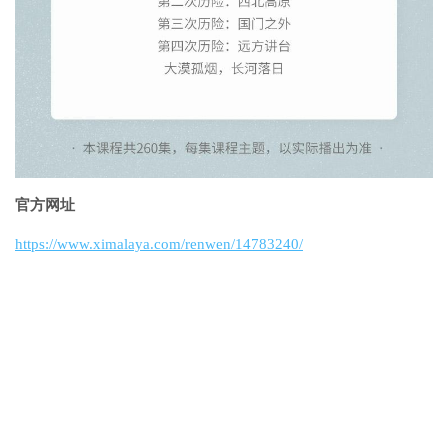
官方网址
https://www.ximalaya.com/renwen/14783240/