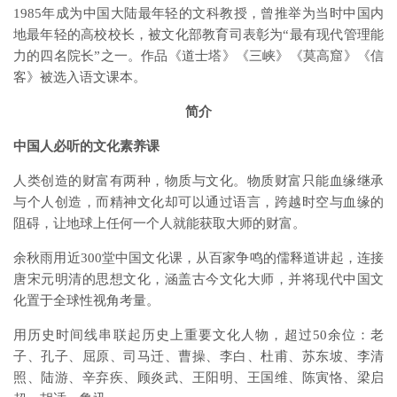
1985年成为中国大陆最年轻的文科教授，曾推举为当时中国内
地最年轻的高校校长，被文化部教育司表彰为“最有现代管理能
力的四名院长”之一。作品《道士塔》《三峡》《莫高窟》《信
客》被选入语文课本。
简介
中国人必听的文化素养课
人类创造的财富有两种，物质与文化。物质财富只能血缘继承
与个人创造，而精神文化却可以通过语言，跨越时空与血缘的
阻碍，让地球上任何一个人就能获取大师的财富。
余秋雨用近300堂中国文化课，从百家争鸣的儒释道讲起，连接
唐宋元明清的思想文化，涵盖古今文化大师，并将现代中国文
化置于全球性视角考量。
用历史时间线串联起历史上重要文化人物，超过50余位：老
子、孔子、屈原、司马迁、曹操、李白、杜甫、苏东坡、李清
照、陆游、辛弃疾、顾炎武、王阳明、王国维、陈寅恪、梁启