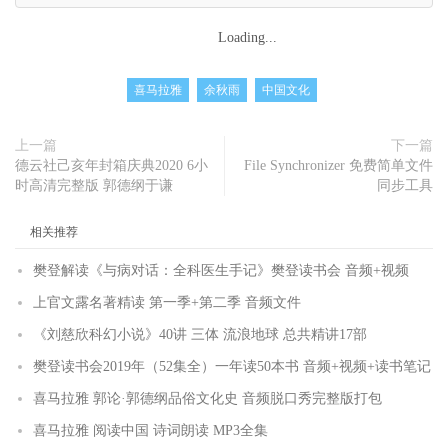
Loading...
喜马拉雅
余秋雨
中国文化
上一篇
下一篇
德云社己亥年封箱庆典2020 6小
File Synchronizer 免费简单文件
时高清完整版 郭德纲于谦
同步工具
相关推荐
樊登解读《与病对话：全科医生手记》樊登读书会 音频+视频
上官文露名著精读 第一季+第二季 音频文件
《刘慈欣科幻小说》40讲 三体 流浪地球 总共精讲17部
樊登读书会2019年（52集全）一年读50本书 音频+视频+读书笔记
喜马拉雅 郭论·郭德纲品俗文化史 音频脱口秀完整版打包
喜马拉雅 阅读中国 诗词朗读 MP3全集