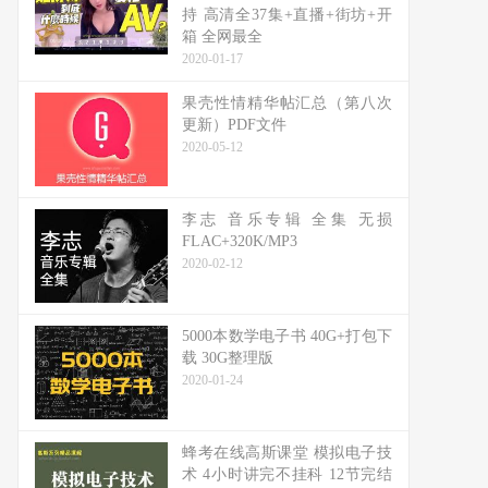
持 高清全37集+直播+街坊+开
箱 全网最全
2020-01-17
果壳性情精华帖汇总（第八次
更新）PDF文件
2020-05-12
李志 音乐专辑 全集 无损
FLAC+320K/MP3
2020-02-12
5000本数学电子书 40G+打包下
载 30G整理版
2020-01-24
蜂考在线高斯课堂 模拟电子技
术 4小时讲完不挂科 12节完结