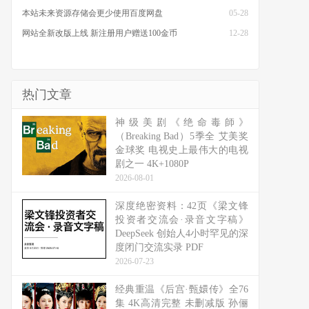
本站未来资源存储会更少使用百度网盘
05-28
网站全新改版上线 新注册用户赠送100金币
12-28
热门文章
神级美剧《绝命毒師》
（Breaking Bad）5季全 艾美奖
金球奖 电视史上最伟大的电视
剧之一 4K+1080P
2026-08-01
深度绝密资料：42页《梁文锋
投资者交流会·录音文字稿》
DeepSeek 创始人4小时罕见的深
度闭门交流实录 PDF
2026-07-23
经典重温《后宫·甄嬛传》全76
集 4K高清完整 未删减版 孙俪