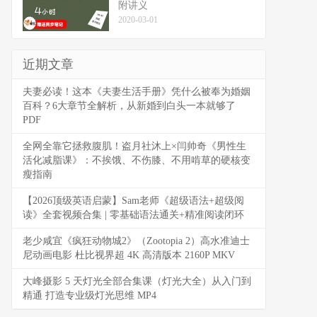
附讲义
2020-03-01
近期文章
夫妻必读！这本《夫妻生活手册》凭什么被奉为婚姻
百科？6大章节全解析，从新婚到白头一本就够了
PDF
全网全靠它拯救腹肌！盗月社沐上×闫帅奇《男性生
活化减脂课》：不挨饿、不伤膝、不用啃草的硬核变
瘦指南
【2026顶级英语启蒙】Sam老师《超级语法+超级阅
读》全套视频合集 | 零基础语法通关+精准阅读闭环
老少咸宜《疯狂动物城2》（Zootopia 2）高水准迪士
尼动画电影 杜比视界超 4K 高清版本 2160P MKV
大峰摄影 5 天灯光全部合集课（灯光大全）从入门到
精通 打造专业级灯光思维 MP4