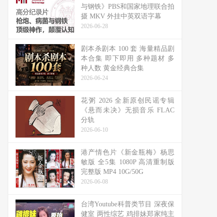
与钢铁》PBS和国家地理联合拍
摄 MKV 外挂中英双语字幕
2026-06-28
剧本杀剧本 100 套 海量精品剧
本合集 即下即用 多种题材 多
种人数 黄金经典合集
2026-06-24
花粥 2026 全新原创民谣专辑
《悬而未决》无损音乐 FLAC
分轨
2026-06-10
港产情色片《新金瓶梅》杨思
敏版 全5集 1080P 高清重制版
完整版 MP4 10G/50G
2026-06-08
台湾Youtube科普类节目 深夜保
健室 两性综艺 鸡排妹郑家纯主