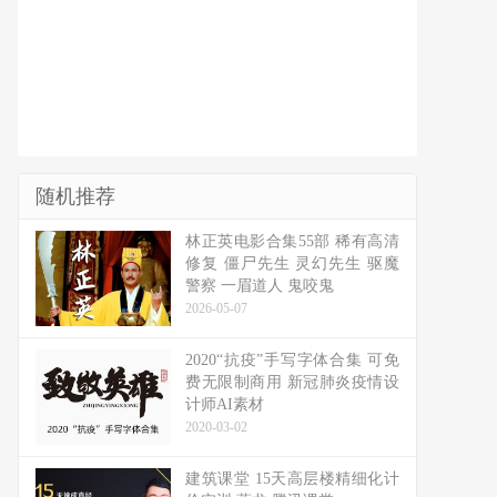
随机推荐
林正英电影合集55部 稀有高清
修复 僵尸先生 灵幻先生 驱魔
警察 一眉道人 鬼咬鬼
2026-05-07
2020“抗疫”手写字体合集 可免
费无限制商用 新冠肺炎疫情设
计师AI素材
2020-03-02
建筑课堂 15天高层楼精细化计