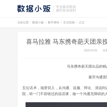
专业贩卖数据
兼职发放福利
当前位置：
数据小贩
>
教学课程
>
生活技能
>
正文
喜马拉雅 马东携奇葩天团亲授
2020-03-03
分
马东携奇葩天团出品的精
避开沟通雷
五位话术，场景切入，从沟通、说服、辩论、演说到
院，听一门不容错过的说话课，做一个沟通无障碍的