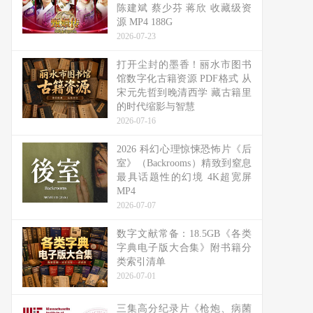
陈建斌 蔡少芬 蒋欣 收藏级资
源 MP4 188G
2026-07-23
打开尘封的墨香！丽水市图书
馆数字化古籍资源 PDF格式 从
宋元先哲到晚清西学 藏古籍里
的时代缩影与智慧
2026-07-16
2026 科幻心理惊悚恐怖片《后
室》（Backrooms）精致到窒息
最具话题性的幻境 4K超宽屏
MP4
2026-07-07
数字文献常备：18.5GB《各类
字典电子版大合集》附书籍分
类索引清单
2026-07-01
三集高分纪录片《枪炮、病菌