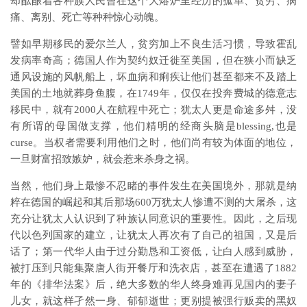
却酝酿着各种族人民曾在这个大熔炉里经历的孤单、贫穷、病
痛、离别、死亡等种种惊心动魄。
譬如早期移民的爱尔兰人，贫穷加上不良生活习惯，导致霍乱
发病率奇高；德国人作为契约奴迁徙至美国，但在狭小而缺乏
通风设施的风帆船上，坏血病和痢疾让他们甚至都来不及踏上
美国的土地就葬身鱼腹，在1749年，仅仅在投奔费城的德意志
移民中，就有2000人在航程中死亡；犹太人更是命途多舛，没
有所谓的母国做支撑，他们精明的经商头脑是blessing,也是
curse。当权者需要利用他们之时，他们尚有较为体面的地位，
一旦财富招致嫉妒，就会惹来杀身之祸。
当然，他们身上最惨不忍睹的事件发生在美国境外，那就是纳
粹在德国的崛起和其后那场600万犹太人惨遭不测的大屠杀，这
充分让犹太人认识到了种族认同意识的重要性。因此，之后现
代以色列国家的建立，让犹太人再次有了自己的祖国，又是后
话了；第一代华人由于过分勤恳和工资低，让白人感到威胁，
被打压到只能集聚唐人街开餐厅和洗衣店，甚至在遭遇了1882
年的《排华法案》后，绝大多数的华人终身难再见国内的妻子
儿女，就这样孑然一身、郁郁逝世；更别提被强行贩卖的黑奴