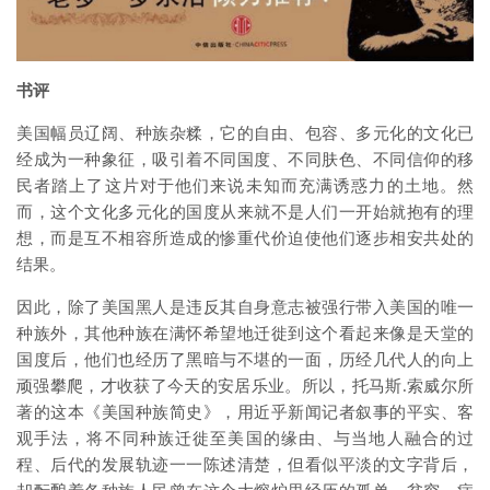
书评
美国幅员辽阔、种族杂糅，它的自由、包容、多元化的文化已
经成为一种象征，吸引着不同国度、不同肤色、不同信仰的移
民者踏上了这片对于他们来说未知而充满诱惑力的土地。然
而，这个文化多元化的国度从来就不是人们一开始就抱有的理
想，而是互不相容所造成的惨重代价迫使他们逐步相安共处的
结果。
因此，除了美国黑人是违反其自身意志被强行带入美国的唯一
种族外，其他种族在满怀希望地迁徙到这个看起来像是天堂的
国度后，他们也经历了黑暗与不堪的一面，历经几代人的向上
顽强攀爬，才收获了今天的安居乐业。所以，托马斯.索威尔所
著的这本《美国种族简史》，用近乎新闻记者叙事的平实、客
观手法，将不同种族迁徙至美国的缘由、与当地人融合的过
程、后代的发展轨迹一一陈述清楚，但看似平淡的文字背后，