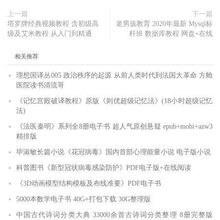
上一篇
下一篇
塔罗牌经典视频教程 含初级高
老男孩教育 2020年最新 Mysql标
级及艾米教程 从入门到精通
杆班 数据库教程 网盘+在线
相关推荐
理想国译丛005 政治秩序的起源 从前人类时代到法国大革命 方舱
医院读书清流哥
《记忆宫殿破译教程》原版《则优超级记忆法》(18小时超级记忆
法)
《法医秦明》系列全8册电子书 超人气原创悬疑 epub+mobi+azw3
精排版
毕淑敏长篇小说《花冠病毒》国内首部心理能量小说 电子版小说
科普图书《新型冠状病毒感染防护》PDF电子版+在线阅读
《3D动画模型结构模板及布线准要》PDF电子书
5000本数学电子书 40G+打包下载 30G整理版
中国古代诗词分类大典 33000余首古诗词分类整理 8册完整版