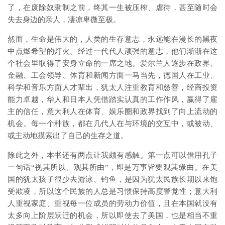
了，在废除奴隶制之前，终其一生被压榨、虐待，甚至随时会
失去身边的亲人，凄凉卑微至极。
然而，生命是伟大的，人类的生存意志，永远能在漫长的黑夜
中点燃希望的灯火。经过一代代人顽强的意志，他们渐渐在这
个社会里取得了安身立命的一席之地。爱尔兰人逐步在政界、
金融、工会领导、体育和新闻方面一马当先，德国人在工业、
科学和音乐方面人才辈出，犹太人注重教育和慈善，经商投资
能力卓越，华人和日本人凭借踏实认真的工作作风，赢得了雇
主的信任，意大利人在体育、娱乐圈和政界找到了向上流动的
机会。每一个种族，都在几代人在与环境的交互中，或被动、
或主动地摸索出了自己的生存之道。
除此之外，本书还有两点让我颇有感触。第一点可以借用孔子
一句话“视其所以、观其所由”，即是万事皆要观其缘由。在美
国的犹太孩子很少去游泳、钓鱼，是因为犹太民族长期以来饱
受欺凌，所以这个民族的人总是习惯保持高度警觉性；意大利
人重视家庭、重视每一位成员的劳动力价值，且在本国就没有
太多向上阶层跃迁的机会，所以即使去了美国，也是相当不重