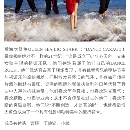
后海大鲨鱼QUEEN SEA BIG SHARK ：“DANCE GARAGE！
带你领略绝对不一样的21世纪！”这是成立于04年冬天的一支由
女孩主唱的摇滚乐队，他们创造着属于他们自己的DANCE
ROCK，他们洗炼直白富于现场表现，具有跳舞音乐的明快节奏
与摇滚乐的原始粗糙，同时散发着怀旧的气质，具有如同侦探
片般的幽默与紧张。灵活的唱腔的和偏执犀利的口琴代替了舞
曲中人声的机械重复，他们喜欢简单直接，也喜欢珠光宝气；
喜欢精致，也倡导业余；从来不会停留在过去的他们，喜欢不
断的突破自我。他们说“不断创造，才是真的野”，也使得后海
大鲨鱼成为了一个具有创意和独特美学的流行符号。
成员有付菡、曹璞、王静涵、小武