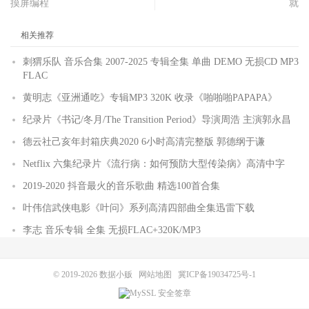
摸屏编程
就
相关推荐
刺猬乐队 音乐合集 2007-2025 专辑全集 单曲 DEMO 无损CD MP3
FLAC
黄明志《亚洲通吃》专辑MP3 320K 收录《啪啪啪PAPAPA》
纪录片《书记/冬月/The Transition Period》导演周浩 主演郭永昌
德云社己亥年封箱庆典2020 6小时高清完整版 郭德纲于谦
Netflix 六集纪录片《流行病：如何预防大型传染病》高清中字
2019-2020 抖音最火的音乐歌曲 精选100首合集
叶伟信武侠电影《叶问》系列高清四部曲全集迅雷下载
李志 音乐专辑 全集 无损FLAC+320K/MP3
© 2019-2026
数据小贩
网站地图
冀ICP备19034725号-1