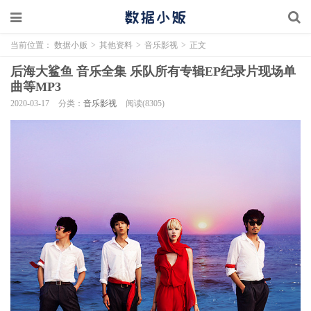
当前位置：
数据小贩
>
其他资料
>
音乐影视
>
正文
后海大鲨鱼 音乐全集 乐队所有专辑EP纪录片现场单
曲等MP3
2020-03-17
分类：
音乐影视
阅读(8305)