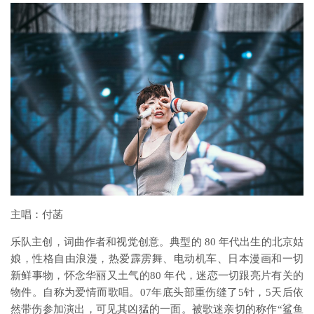
主唱：付菡
乐队主创，词曲作者和视觉创意。典型的 80 年代出生的北京姑
娘，性格自由浪漫，热爱霹雳舞、电动机车、日本漫画和一切
新鲜事物，怀念华丽又土气的80 年代，迷恋一切跟亮片有关的
物件。自称为爱情而歌唱。07年底头部重伤缝了5针，5天后依
然带伤参加演出，可见其凶猛的一面。被歌迷亲切的称作“鲨鱼