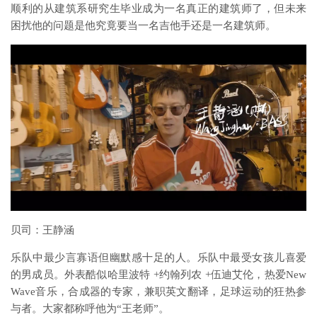
顺利的从建筑系研究生毕业成为一名真正的建筑师了，但未来
困扰他的问题是他究竟要当一名吉他手还是一名建筑师。
贝司：王静涵
乐队中最少言寡语但幽默感十足的人。乐队中最受女孩儿喜爱
的男成员。外表酷似哈里波特 +约翰列农 +伍迪艾伦，热爱New
Wave音乐，合成器的专家，兼职英文翻译，足球运动的狂热参
与者。大家都称呼他为“王老师”。