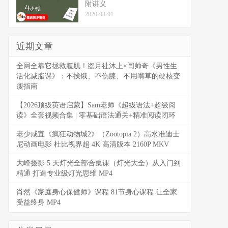
附讲义
2020-03-01
近期文章
全网全靠它拯救腹肌！盗月社沐上×闫帅奇《男性生
活化减脂课》：不挨饿、不伤膝、不用啃草的硬核变
瘦指南
【2026顶级英语启蒙】Sam老师《超级语法+超级阅
读》全套视频合集 | 零基础语法通关+精准阅读闭环
老少咸宜《疯狂动物城2》（Zootopia 2）高水准迪士
尼动画电影 杜比视界超 4K 高清版本 2160P MKV
大峰摄影 5 天灯光全部合集课（灯光大全）从入门到
精通 打造专业级灯光思维 MP4
肖然《家庭身心保健师》课程 81节身心课程 让全家
受益终身 MP4