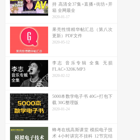
持 高清全37集+直播+街坊+开
箱 全网最全
2020-01-17
果壳性情精华帖汇总（第八次
更新）PDF文件
2020-05-12
李志 音乐专辑 全集 无损
FLAC+320K/MP3
2020-02-12
5000本数学电子书 40G+打包下
载 30G整理版
2020-01-24
蜂考在线高斯课堂 模拟电子技
术 4小时讲完不挂科 12节完结