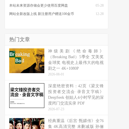
本站未来资源存储会更少使用百度网盘
05-28
网站全新改版上线 新注册用户赠送100金币
12-28
热门文章
神级美剧《绝命毒師》
（Breaking Bad）5季全 艾美奖
金球奖 电视史上最伟大的电视
剧之一 4K+1080P
2026-08-01
深度绝密资料：42页《梁文锋
投资者交流会·录音文字稿》
DeepSeek 创始人4小时罕见的深
度闭门交流实录 PDF
2026-07-23
经典重温《后宫·甄嬛传》全76
集 4K高清完整 未删减版 孙俪