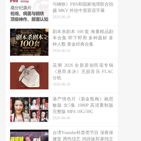
与钢铁》PBS和国家地理联合拍
摄 MKV 外挂中英双语字幕
2026-06-28
剧本杀剧本 100 套 海量精品剧
本合集 即下即用 多种题材 多
种人数 黄金经典合集
2026-06-24
花粥 2026 全新原创民谣专辑
《悬而未决》无损音乐 FLAC
分轨
2026-06-10
港产情色片《新金瓶梅》杨思
敏版 全5集 1080P 高清重制版
完整版 MP4 10G/50G
2026-06-08
台湾Youtube科普类节目 深夜保
健室 两性综艺 鸡排妹郑家纯主