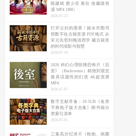
陈建斌 蔡少芬 蒋欣 收藏级资
源 MP4 188G
2026-07-23
打开尘封的墨香！丽水市图书
馆数字化古籍资源 PDF格式 从
宋元先哲到晚清西学 藏古籍里
的时代缩影与智慧
2026-07-16
2026 科幻心理惊悚恐怖片《后
室》（Backrooms）精致到窒息
最具话题性的幻境 4K超宽屏
MP4
2026-07-07
数字文献常备：18.5GB《各类
字典电子版大合集》附书籍分
类索引清单
2026-07-01
三集高分纪录片《枪炮、病菌