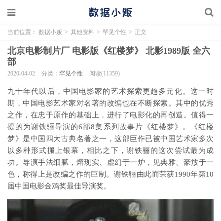
当前位置：
数据小贩
>
其他资料
>
罕见个性
>
正文
北京电影制片厂 电影版《红楼梦》 北影1989版 全六
部
2020-04-02
分类：
罕见个性
阅读(11359)
九十年代以后，中国电影家的艺术探索更趋多元化。这一时
期，中国电影艺术家对名著的改编也在不断探索。其中的优秀
之作，在忠于原作的基础上，进行了电影化的再创造。值得一
提的为谢铁骊导演的6部8集系列故事片《红楼梦》。《红楼
梦》是中国四大古典名著之一，这部巨作已被中国艺术家多次
以多种形式搬上银幕，相比之下，谢铁骊的这次尝试最为成
功。导演手法细腻，熔现实、虚幻于一炉，见典雅、豪放于一
色，称得上是改编之作的巨制。谢铁骊由此而荣获1990年第10
届中国电影金鸡奖最佳导演奖。