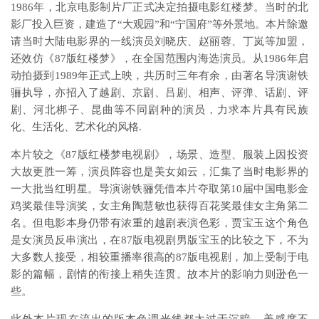
1986年，北京电影制片厂正式决定拍摄电影红楼梦。当时的北
影厂投入巨资，建造了“大观园”和“宁国府”等外景地。本片除邀
请当时大陆电影界的一线演员刘晓庆、赵丽蓉、丁岚等加盟，
还效仿《87版红楼梦》，在全国范围内海选演员。从1986年启
动拍摄到1989年正式上映，共历时三年有余，由著名导演谢铁
骊执导，亦招入了越剧、京剧、吕剧、相声、评弹、话剧、评
剧、河北梆子、昆曲等不同剧种的演员，力求本片具有民族
化、生活化、艺术化的风格.
本片较之《87版红楼梦电视剧》，场景、造型、服装上因投资
大故更胜一筹，演员阵容也是美女如云，汇集了当时电影界的
一大批当红明星。导演谢铁骊凭借本片夺取第10届中国电影金
鸡奖最佳导演奖，女主角陶慧敏也获得百花奖最佳女主角第二
名。但电影本身仍带有浓重的越剧表演色彩，贾宝玉这个角色
是女演员反串演出，在87版电视剧男版宝玉的比较之下，不为
大多数人接受，相较重播率很高的87版电视剧，加上受制于电
影的篇幅，剧情的衔接上稍失连贯。故本片的影响力则逊色一
些。
此外本片现在流出的版本色调光线都太过于沉暗，美感度不