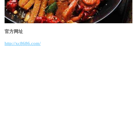
官方网址
http://xc8686.com/