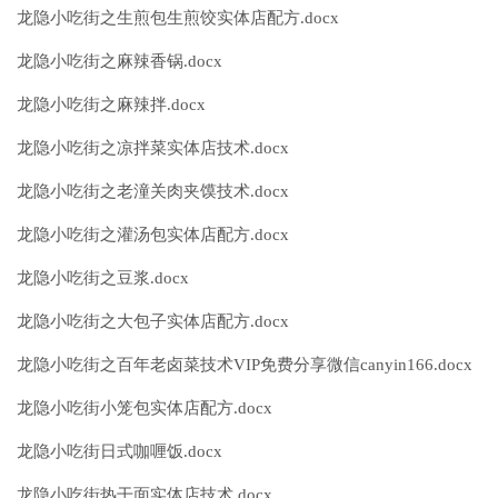
龙隐小吃街之生煎包生煎饺实体店配方.docx
龙隐小吃街之麻辣香锅.docx
龙隐小吃街之麻辣拌.docx
龙隐小吃街之凉拌菜实体店技术.docx
龙隐小吃街之老潼关肉夹馍技术.docx
龙隐小吃街之灌汤包实体店配方.docx
龙隐小吃街之豆浆.docx
龙隐小吃街之大包子实体店配方.docx
龙隐小吃街之百年老卤菜技术VIP免费分享微信canyin166.docx
龙隐小吃街小笼包实体店配方.docx
龙隐小吃街日式咖喱饭.docx
龙隐小吃街热干面实体店技术.docx