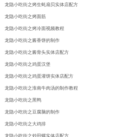
龙隐小吃街之烤生蚝扇贝实体店配方
龙隐小吃街之烤面筋
龙隐小吃街之烤冷面视频教程
龙隐小吃街之酱香饼的制作
龙隐小吃街之酱骨头实体店配方
龙隐小吃街之鸡蛋汉堡
龙隐小吃街之鸡蛋灌饼实体店配方
龙隐小吃街之淮南牛肉汤的制作教程
龙隐小吃街之黑鸭
龙隐小吃街之豆腐脑的制作
龙隐小吃街之大鸡排
龙隐小吃街之炒田螺实体店配方