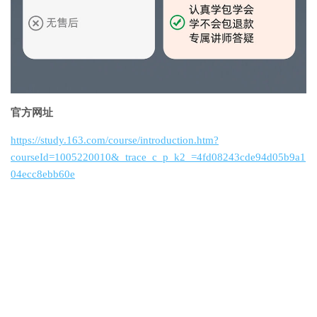
官方网址
https://study.163.com/course/introduction.htm?
courseId=1005220010&_trace_c_p_k2_=4fd08243cde94d05b9a1
04ecc8ebb60e