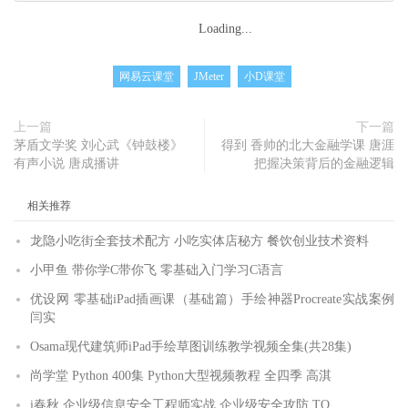
Loading...
网易云课堂
JMeter
小D课堂
上一篇
下一篇
茅盾文学奖 刘心武《钟鼓楼》
得到 香帅的北大金融学课 唐涯
有声小说 唐成播讲
把握决策背后的金融逻辑
相关推荐
龙隐小吃街全套技术配方 小吃实体店秘方 餐饮创业技术资料
小甲鱼 带你学C带你飞 零基础入门学习C语言
优设网 零基础iPad插画课（基础篇）手绘神器Procreate实战案例
闫实
Osama现代建筑师iPad手绘草图训练教学视频全集(共28集)
尚学堂 Python 400集 Python大型视频教程 全四季 高淇
i春秋 企业级信息安全工程师实战 企业级安全攻防 TQ