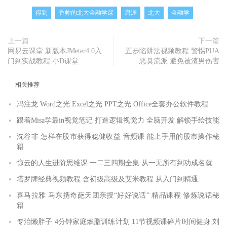
得到
香帅的北大金融学课
唐涯
北大
金融学
上一篇
下一篇
网易云课堂 新版本JMeter4.0入
五步陷阱法视频教程 警惕PUA
门到实战教程 小D课堂
恶臭流派 避免被渣男伤害
相关推荐
冯注龙 Word之光 Excel之光 PPT之光 Office全套办公软件教程
跟着Misa学最in视觉笔记 打造逻辑视觉力 全脑开发 解锁手绘技能
沈谷非 怎样在股市获得稳健收益 音频课 能上手用的股市操作秘
籍
惊云的人生进阶思维课 一二三四期全集 从一无所有到功成名就
塔罗牌经典视频教程 含初级高级及艾米教程 从入门到精通
喜马拉雅 马东携奇葩天团亲授“好好说话” 精品课程 修炼说话秘
籍
专治懒胖子 4分钟家庭燃脂训练计划 11节视频课碎片时间健身 刘