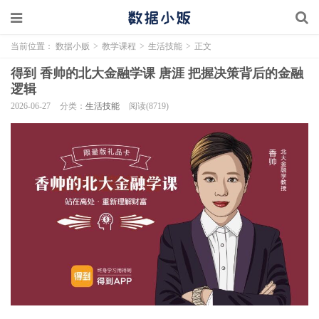
当前位置：
数据小贩
>
教学课程
>
生活技能
>
正文
得到 香帅的北大金融学课 唐涯 把握决策背后的金融
逻辑
2026-06-27
分类：
生活技能
阅读(8719)