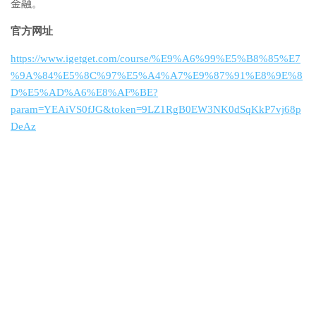
金融。
官方网址
https://www.igetget.com/course/%E9%A6%99%E5%B8%85%E7
%9A%84%E5%8C%97%E5%A4%A7%E9%87%91%E8%9E%8
D%E5%AD%A6%E8%AF%BE?
param=YEAiVS0fJG&token=9LZ1RgB0EW3NK0dSqKkP7vj68p
DeAz