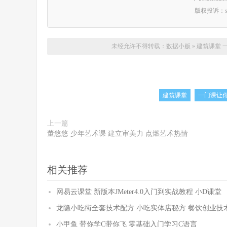
版权投诉：suppo
未经允许不得转载：
数据小贩
»
建筑课堂 
建筑课堂
一门课让
上一篇
董悠悠 少年艺术课 建立审美力 点燃艺术热情
相关推荐
网易云课堂 新版本JMeter4.0入门到实战教程 小D课堂
龙隐小吃街全套技术配方 小吃实体店秘方 餐饮创业技
小甲鱼 带你学C带你飞 零基础入门学习C语言