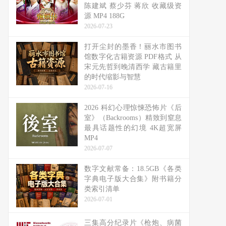
陈建斌 蔡少芬 蒋欣 收藏级资
源 MP4 188G
2026-07-23
打开尘封的墨香！丽水市图书
馆数字化古籍资源 PDF格式 从
宋元先哲到晚清西学 藏古籍里
的时代缩影与智慧
2026-07-16
2026 科幻心理惊悚恐怖片《后
室》（Backrooms）精致到窒息
最具话题性的幻境 4K超宽屏
MP4
2026-07-07
数字文献常备：18.5GB《各类
字典电子版大合集》附书籍分
类索引清单
2026-07-01
三集高分纪录片《枪炮、病菌