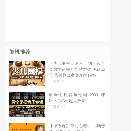
随机推荐
《少儿围棋：从入门到 6 段全
套教学课程》智慧对弈 见证成
长 从兴趣出发 以能力结实
2026-04-18
最全无损音乐专辑 2000+张
DTS+WAV 超大合集
2026-02-14
【李玫瑾】育儿心理学 55期音