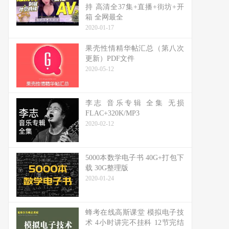
持 高清全37集+直播+街坊+开
箱 全网最全
2020-01-17
果壳性情精华帖汇总（第八次
更新）PDF文件
2020-05-12
李志 音乐专辑 全集 无损
FLAC+320K/MP3
2020-02-12
5000本数学电子书 40G+打包下
载 30G整理版
2020-01-24
蜂考在线高斯课堂 模拟电子技
术 4小时讲完不挂科 12节完结