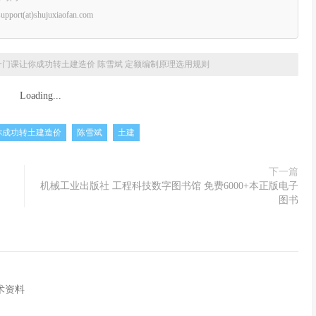
rt(at)shujuxiaofan.com
一门课让你成功转土建造价 陈雪斌 定额编制原理选用规则
Loading...
你成功转土建造价
陈雪斌
土建
下一篇
机械工业出版社 工程科技数字图书馆 免费6000+本正版电子
图书
术资料