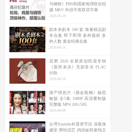
与钢铁》PBS和国家地理联合拍
摄 MKV 外挂中英双语字幕
2026-06-28
剧本杀剧本 100 套 海量精品剧
本合集 即下即用 多种题材 多
种人数 黄金经典合集
2026-06-24
花粥 2026 全新原创民谣专辑
《悬而未决》无损音乐 FLAC
分轨
2026-06-10
港产情色片《新金瓶梅》杨思
敏版 全5集 1080P 高清重制版
完整版 MP4 10G/50G
2026-06-08
台湾Youtube科普类节目 深夜保
健室 两性综艺 鸡排妹郑家纯主