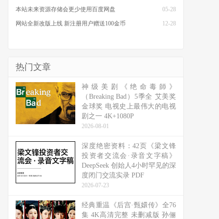
本站未来资源存储会更少使用百度网盘
05-28
网站全新改版上线 新注册用户赠送100金币
12-28
热门文章
神级美剧《绝命毒師》
（Breaking Bad）5季全 艾美奖
金球奖 电视史上最伟大的电视
剧之一 4K+1080P
2026-08-01
深度绝密资料：42页《梁文锋
投资者交流会·录音文字稿》
DeepSeek 创始人4小时罕见的深
度闭门交流实录 PDF
2026-07-23
经典重温《后宫·甄嬛传》全76
集 4K高清完整 未删减版 孙俪