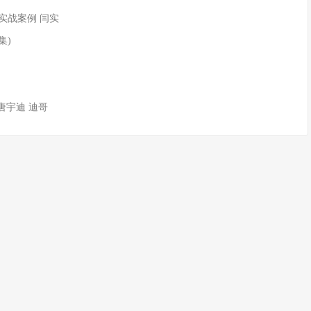
e实战案例 闫实
集)
唐宇迪 迪哥