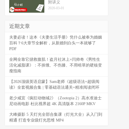
附讲义
2020-03-01
近期文章
夫妻必读！这本《夫妻生活手册》凭什么被奉为婚姻
百科？6大章节全解析，从新婚到白头一本就够了
PDF
全网全靠它拯救腹肌！盗月社沐上×闫帅奇《男性生
活化减脂课》：不挨饿、不伤膝、不用啃草的硬核变
瘦指南
【2026顶级英语启蒙】Sam老师《超级语法+超级阅
读》全套视频合集 | 零基础语法通关+精准阅读闭环
老少咸宜《疯狂动物城2》（Zootopia 2）高水准迪士
尼动画电影 杜比视界超 4K 高清版本 2160P MKV
大峰摄影 5 天灯光全部合集课（灯光大全）从入门到
精通 打造专业级灯光思维 MP4