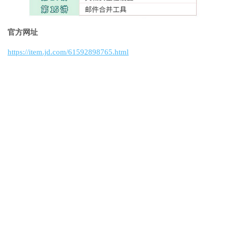
官方网址
https://item.jd.com/61592898765.html