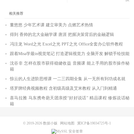
相关推荐
董悠悠 少年艺术课 建立审美力 点燃艺术热情
得到 香帅的北大金融学课 唐涯 把握决策背后的金融逻辑
冯注龙 Word之光 Excel之光 PPT之光 Office全套办公软件教程
跟着Misa学最in视觉笔记 打造逻辑视觉力 全脑开发 解锁手绘技能
沈谷非 怎样在股市获得稳健收益 音频课 能上手用的股市操作秘
籍
惊云的人生进阶思维课 一二三四期全集 从一无所有到功成名就
塔罗牌经典视频教程 含初级高级及艾米教程 从入门到精通
喜马拉雅 马东携奇葩天团亲授“好好说话” 精品课程 修炼说话秘
籍
© 2019-2026
数据小贩
网站地图
冀ICP备19034725号-1