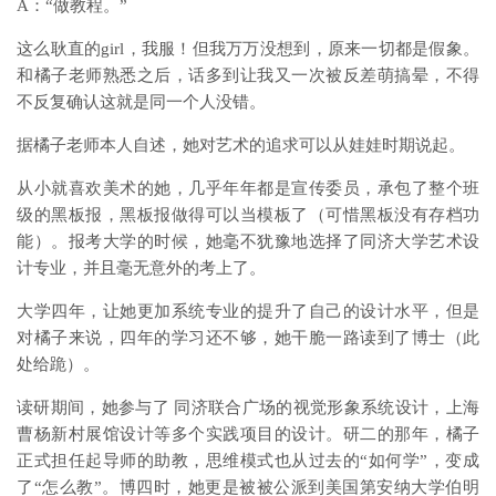
A：“做教程。”
这么耿直的girl，我服！但我万万没想到，原来一切都是假象。
和橘子老师熟悉之后，话多到让我又一次被反差萌搞晕，不得
不反复确认这就是同一个人没错。
据橘子老师本人自述，她对艺术的追求可以从娃娃时期说起。
从小就喜欢美术的她，几乎年年都是宣传委员，承包了整个班
级的黑板报，黑板报做得可以当模板了（可惜黑板没有存档功
能）。报考大学的时候，她毫不犹豫地选择了同济大学艺术设
计专业，并且毫无意外的考上了。
大学四年，让她更加系统专业的提升了自己的设计水平，但是
对橘子来说，四年的学习还不够，她干脆一路读到了博士（此
处给跪）。
读研期间，她参与了 同济联合广场的视觉形象系统设计，上海
曹杨新村展馆设计等多个实践项目的设计。研二的那年，橘子
正式担任起导师的助教，思维模式也从过去的“如何学”，变成
了“怎么教”。博四时，她更是被被公派到美国第安纳大学伯明