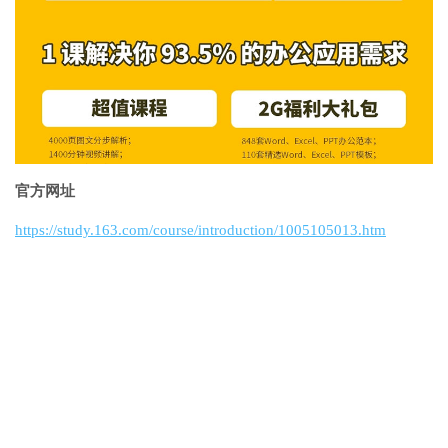
官方网址
https://study.163.com/course/introduction/1005105013.htm