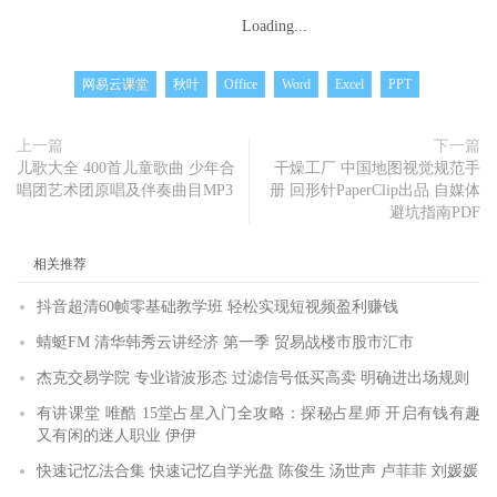
Loading...
网易云课堂
秋叶
Office
Word
Excel
PPT
上一篇
下一篇
儿歌大全 400首儿童歌曲 少年合
干燥工厂 中国地图视觉规范手
唱团艺术团原唱及伴奏曲目MP3
册 回形针PaperClip出品 自媒体
避坑指南PDF
相关推荐
抖音超清60帧零基础教学班 轻松实现短视频盈利赚钱
蜻蜓FM 清华韩秀云讲经济 第一季 贸易战楼市股市汇市
杰克交易学院 专业谐波形态 过滤信号低买高卖 明确进出场规则
有讲课堂 唯酷 15堂占星入门全攻略：探秘占星师 开启有钱有趣
又有闲的迷人职业 伊伊
快速记忆法合集 快速记忆自学光盘 陈俊生 汤世声 卢菲菲 刘媛媛