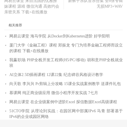
网易云课堂 来自法国的优雅撩
新裤子乐队音乐合集 全8张专辑
妹课程 源靖 微信沟通 高效约会
无损MP3+WAV
亲密关系 下载+在线播放
相关推荐
网易云课堂 海马学院 从Docker到Kubernetes进阶 好学阳明
厦门大学《金融工程》课程 郑振龙 专门为培养金融工程师而设立
的课程 下载+在线播放
我赢职场 PHP全栈开发工程师(H5/PC/移动) 胡和意PHP全栈就业
班
AI立体2.5D插画课程 12课22集 纪念碑谷风格设计教学
向天歌 李兴兴 Pr剪辑上分攻略 15课全实战案例教学 送课件礼包
慕课网 纯正商业级应用 微信小程序开发实战 7七月
网易云课堂 在企业级案例中进阶Excel 探信数据Excel高级课程
51CTO学院 从理论到实战：在园区网中部属IPv6 马青 部署基于
IPv6的企业或园区网络