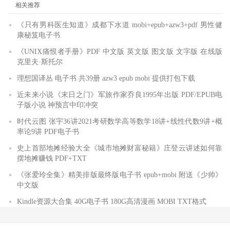
相关推荐
《只有男科医生知道》成都下水道 mobi+epub+azw3+pdf 男性健
康秘笈电子书
《UNIX痛恨者手册》PDF 中文版 英文版 图文版 文字版 在线版
克里夫·斯托尔
理想国译丛 电子书 共39册 azw3 epub mobi 提供打包下载
近未来小说《末日之门》军旅作家乔良1995年出版 PDF/EPUB电
子版小说 神预言中印冲突
时代云图 张宇36讲2021考研数学高等数学18讲+线性代数9讲+概
率论9讲 PDF电子书
史上首部地摊经验大全《城市地摊财富秘籍》庄登云讲述如何靠
摆地摊赚钱 PDF+TXT
《张爱玲全集》精美排版最终版电子书 epub+mobi 附送《少帅》
中文版
Kindle资源大合集 40G电子书 180G高清漫画 MOBI TXT格式