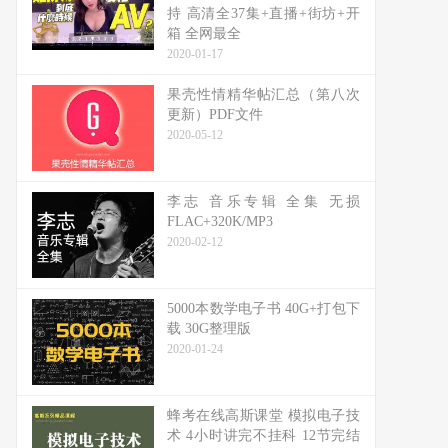
持 高清全37集+直播+街坊+开
箱 全网最全
2020-01-17
果壳性情精华帖汇总（第八次
更新）PDF文件
2020-05-12
李志 音乐专辑 全集 无损
FLAC+320K/MP3
2020-02-12
5000本数学电子书 40G+打包下
载 30G整理版
2020-01-24
蜂考在线高斯课堂 模拟电子技
术 4小时讲完不挂科 12节完结