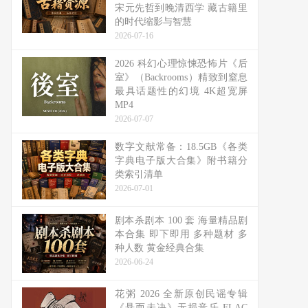
宋元先哲到晚清西学 藏古籍里
的时代缩影与智慧
2026-07-16
2026 科幻心理惊悚恐怖片《后
室》（Backrooms）精致到窒息
最具话题性的幻境 4K超宽屏
MP4
2026-07-07
数字文献常备：18.5GB《各类
字典电子版大合集》附书籍分
类索引清单
2026-07-01
剧本杀剧本 100 套 海量精品剧
本合集 即下即用 多种题材 多
种人数 黄金经典合集
2026-06-24
花粥 2026 全新原创民谣专辑
《悬而未决》无损音乐 FLAC