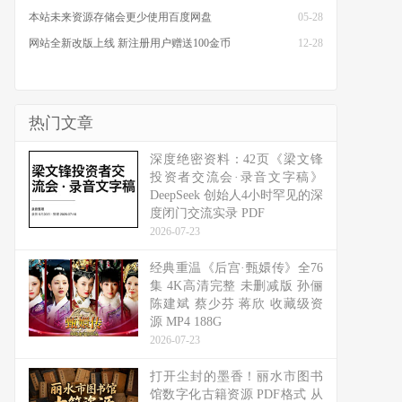
本站未来资源存储会更少使用百度网盘
05-28
网站全新改版上线 新注册用户赠送100金币
12-28
热门文章
深度绝密资料：42页《梁文锋
投资者交流会·录音文字稿》
DeepSeek 创始人4小时罕见的深
度闭门交流实录 PDF
2026-07-23
经典重温《后宫·甄嬛传》全76
集 4K高清完整 未删减版 孙俪
陈建斌 蔡少芬 蒋欣 收藏级资
源 MP4 188G
2026-07-23
打开尘封的墨香！丽水市图书
馆数字化古籍资源 PDF格式 从