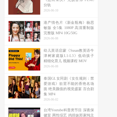
分轨
2026-06-10
港产情色片《新金瓶梅》杨思
敏版 全5集 1080P 高清重制版
完整版 MP4 10G/50G
2026-06-08
幼儿英语启蒙《Susan教英语牛
津树家庭版L1-L3》低幼孩子
精细化育儿 视频课程 MOV
2026-06-08
泰国GL女同剧《女生规则：禁
爱游戏》欲罢不能的香艳名场
面 绝美颜值的视觉盛宴 百合剧
集 MP4
2026-06-02
台湾Youtube科普类节目 深夜保
健室 两性综艺 鸡排妹郑家纯主