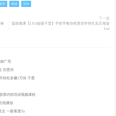
吴军
阅读
写作
下一篇
陈禄
荔枝微课【LEO超级干货】手把手教你把英语学得扎实又地道
Leo
 姬广亮
论 宫恩培
月轻松多赚1万块 子墨
 股票内部培训视频课程
+在线播放
文 一眼看透Ta