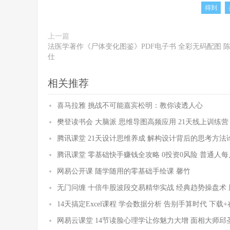
得到
上一篇
法医学著作《尸体变化图鉴》PDF电子书 全彩无码配图 
仕
相关推荐
喜马拉雅 挑战不可能嘉宾松明：教你读透人心
樊登读书会 大脑派 思维导图高频应用 21天线上训练营
腾讯课堂 21天设计思维养成 解构设计背后的思考方法
腾讯课堂 零基础快手赚钱全攻略 0投资0风险 普通人每
网易公开课 随学随用的零基础手绘课 馨竹
无门问缠 十倍牛股波段交易精华实战 经典趋势操盘术
14天搞定Excel课程 学会数据分析 告别手算时代 下载
网易云课堂 14节读脸心理学让你魅力大增 面相大师邱圣