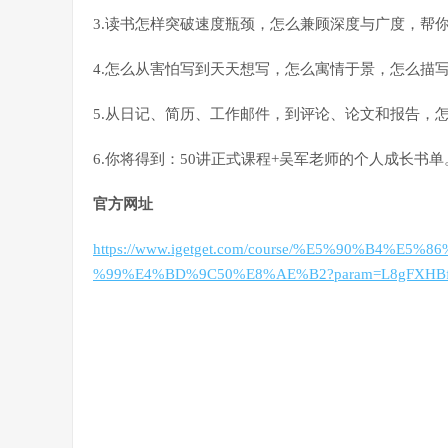
3.读书怎样突破速度瓶颈，怎么兼顾深度与广度，帮
4.怎么从害怕写到天天想写，怎么寓情于景，怎么描
5.从日记、简历、工作邮件，到评论、论文和报告，
6.你将得到：50讲正式课程+吴军老师的个人成长书单
官方网址
https://www.igetget.com/course/%E5%90%B4
%99%E4%BD%9C50%E8%AE%B2?param=L8gFXHBfD