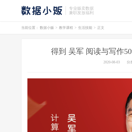
专业贩卖数据
兼职发放福利
当前位置：
数据小贩
>
教学课程
>
生活技能
>
正文
得到 吴军 阅读与写作5
2020-08-03
分