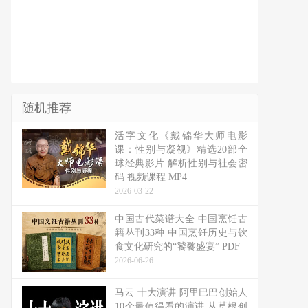
随机推荐
活字文化《戴锦华大师电影
课：性别与凝视》精选20部全
球经典影片 解析性别与社会密
码 视频课程 MP4
2026-03-22
中国古代菜谱大全 中国烹饪古
籍丛刊33种 中国烹饪历史与饮
食文化研究的“饕餮盛宴” PDF
2026-06-26
马云 十大演讲 阿里巴巴创始人
10个最值得看的演讲 从草根创