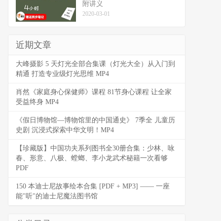
附讲义
2020-03-01
近期文章
大峰摄影 5 天灯光全部合集课（灯光大全）从入门到
精通 打造专业级灯光思维 MP4
肖然《家庭身心保健师》课程 81节身心课程 让全家
受益终身 MP4
《假日博物馆—博物馆里的中国通史》 7季全 儿童历
史剧 沉浸式探索中华文明！MP4
【珍藏版】中国功夫系列图书全30册合集：少林、咏
春、形意、八极、螳螂、李小龙武术秘籍一次看够
PDF
150 本迪士尼故事绘本合集 [PDF + MP3] —— 一座
能"听"的迪士尼魔法图书馆