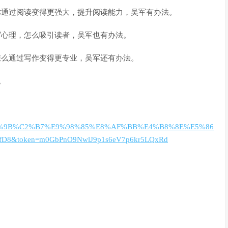
你通过阅读变得更强大，提升阅读能力，吴军有办法。
写心理，怎么吸引读者，吴军也有办法。
怎么通过写作变得更专业，吴军还有办法。
。
%E5%86%9B%C2%B7%E9%98%85%E8%AF%BB%E4%B8%8E%E5%86
8&token=m0GbPnO9NwlJ9p1s6eV7p6kr5LQxRd