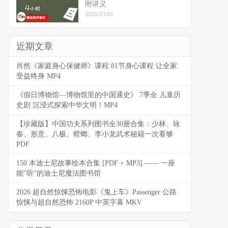
附讲义
2020-03-01
近期文章
肖然《家庭身心保健师》课程 81节身心课程 让全家
受益终身 MP4
《假日博物馆—博物馆里的中国通史》 7季全 儿童历
史剧 沉浸式探索中华文明！MP4
【珍藏版】中国功夫系列图书全30册合集：少林、咏
春、形意、八极、螳螂、李小龙武术秘籍一次看够
PDF
150 本迪士尼故事绘本合集 [PDF + MP3] —— 一座
能"听"的迪士尼魔法图书馆
2026 超自然惊悚恐怖电影《鬼上车》Passenger 公路
惊悚与超自然恐怖 2160P 中英字幕 MKV