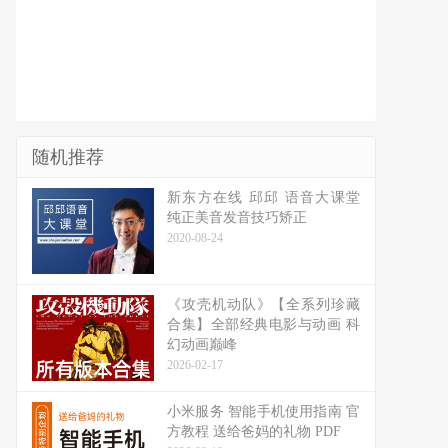
随机推荐
新东方在线 邱邱 语音大课堂
纯正美音发音技巧矫正
2020-08-24
《攻壳机动队》【全系列珍藏
合集】全部经典电影与动画 科
幻动画巅峰
2026-02-17
小米服务 智能手机使用指南 官
方教程 送给爸妈的礼物 PDF