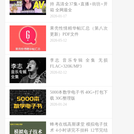
持 高清全37集+直播+街坊+开
箱 全网最全
2020-01-17
果壳性情精华帖汇总（第八次
更新）PDF文件
2020-05-12
李志 音乐专辑 全集 无损
FLAC+320K/MP3
2020-02-12
5000本数学电子书 40G+打包下
载 30G整理版
2020-01-24
蜂考在线高斯课堂 模拟电子技
术 4小时讲完不挂科 12节完结