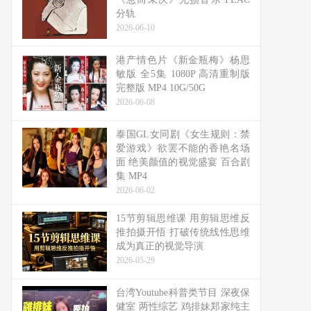
分轨
2026-06-10
港产情色片《新金瓶梅》杨思
敏版 全5集 1080P 高清重制版
完整版 MP4 10G/50G
2026-06-08
泰国GL女同剧《女生规则：禁
爱游戏》欲罢不能的香艳名场
面 绝美颜值的视觉盛宴 百合剧
集 MP4
2026-06-02
15节剪辑思维课 用剪辑思维反
推拍摄开悟 打破传统线性思维
成为真正的视觉导演
2026-05-29
台湾Youtube科普类节目 深夜保
健室 两性综艺 鸡排妹郑家纯主