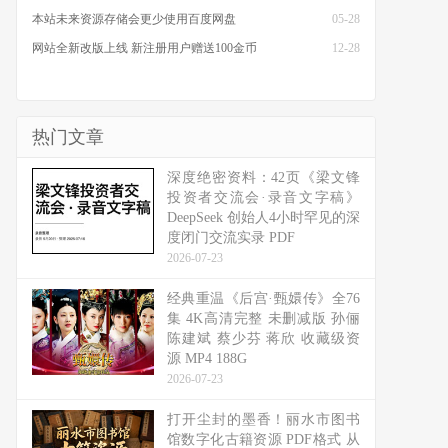
本站未来资源存储会更少使用百度网盘
05-28
网站全新改版上线 新注册用户赠送100金币
12-28
热门文章
深度绝密资料：42页《梁文锋
投资者交流会·录音文字稿》
DeepSeek 创始人4小时罕见的深
度闭门交流实录 PDF
2026-07-23
经典重温《后宫·甄嬛传》全76
集 4K高清完整 未删减版 孙俪
陈建斌 蔡少芬 蒋欣 收藏级资
源 MP4 188G
2026-07-23
打开尘封的墨香！丽水市图书
馆数字化古籍资源 PDF格式 从