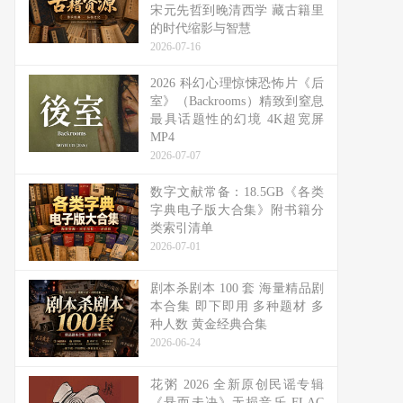
宋元先哲到晚清西学 藏古籍里
的时代缩影与智慧
2026-07-16
2026 科幻心理惊悚恐怖片《后
室》（Backrooms）精致到窒息
最具话题性的幻境 4K超宽屏
MP4
2026-07-07
数字文献常备：18.5GB《各类
字典电子版大合集》附书籍分
类索引清单
2026-07-01
剧本杀剧本 100 套 海量精品剧
本合集 即下即用 多种题材 多
种人数 黄金经典合集
2026-06-24
花粥 2026 全新原创民谣专辑
《悬而未决》无损音乐 FLAC