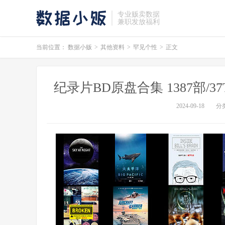
专业贩卖数据
兼职发放福利
当前位置：
数据小贩
>
其他资料
>
罕见个性
>
正文
纪录片BD原盘合集 1387部/37
2024-09-18
分