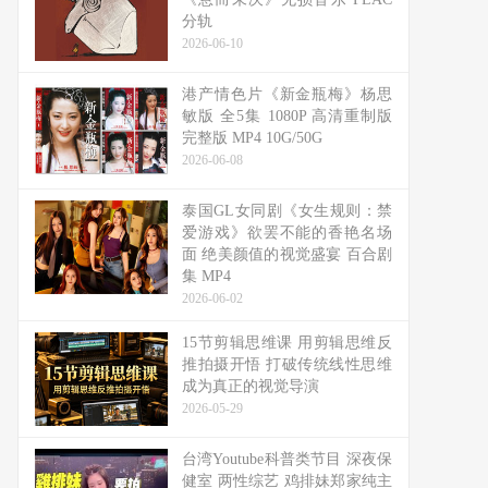
分轨
2026-06-10
港产情色片《新金瓶梅》杨思
敏版 全5集 1080P 高清重制版
完整版 MP4 10G/50G
2026-06-08
泰国GL女同剧《女生规则：禁
爱游戏》欲罢不能的香艳名场
面 绝美颜值的视觉盛宴 百合剧
集 MP4
2026-06-02
15节剪辑思维课 用剪辑思维反
推拍摄开悟 打破传统线性思维
成为真正的视觉导演
2026-05-29
台湾Youtube科普类节目 深夜保
健室 两性综艺 鸡排妹郑家纯主