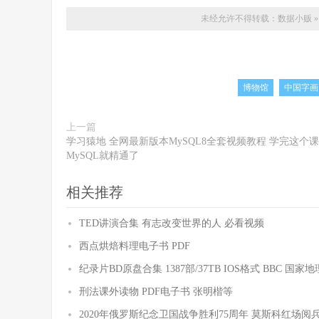
未经允许不得转载：
数据小贩
博物馆
中国字画
上一篇
学习猿地 全网最新版本MySQL8全套视频教程 学完这个课
MySQL就精通了
相关推荐
TED讲演合集 有志改变世界的人 必看视频
西点烘焙料理电子书 PDF
纪录片BD原盘合集 1387部/37TB IOS格式 BBC 国家
刑法课外读物 PDF电子书 张明楷等
2020年俄罗斯纪念卫国战争胜利75周年 莫斯科红场阅兵仪