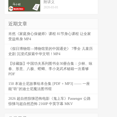
附讲义
2020-03-01
近期文章
肖然《家庭身心保健师》课程 81节身心课程 让全家
受益终身 MP4
《假日博物馆—博物馆里的中国通史》 7季全 儿童历
史剧 沉浸式探索中华文明！MP4
【珍藏版】中国功夫系列图书全30册合集：少林、咏
春、形意、八极、螳螂、李小龙武术秘籍一次看够
PDF
150 本迪士尼故事绘本合集 [PDF + MP3] —— 一座
能"听"的迪士尼魔法图书馆
2026 超自然惊悚恐怖电影《鬼上车》Passenger 公路
惊悚与超自然恐怖 2160P 中英字幕 MKV