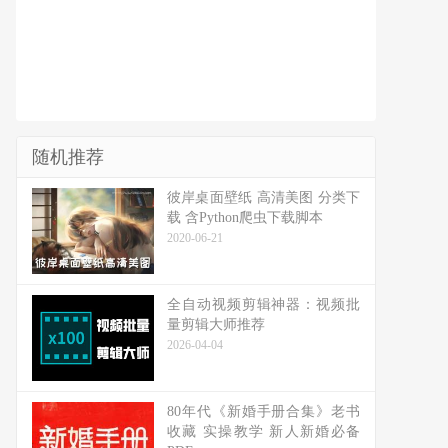
随机推荐
彼岸桌面壁纸 高清美图 分类下
载 含Python爬虫下载脚本
2020-06-21
全自动视频剪辑神器：视频批
量剪辑大师推荐
2026-04-04
80年代《新婚手册合集》老书
收藏 实操教学 新人新婚必备