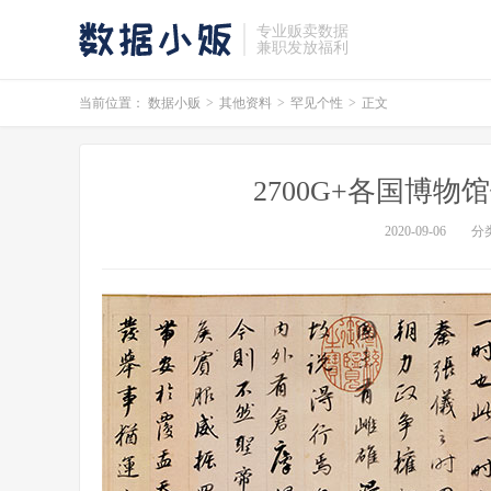
专业贩卖数据
兼职发放福利
当前位置：
数据小贩
>
其他资料
>
罕见个性
>
正文
2700G+各国博
2020-09-06
分