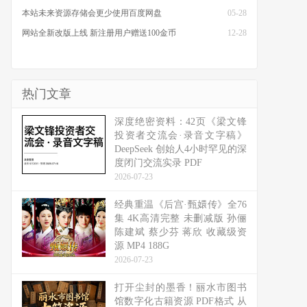
本站未来资源存储会更少使用百度网盘
05-28
网站全新改版上线 新注册用户赠送100金币
12-28
热门文章
深度绝密资料：42页《梁文锋
投资者交流会·录音文字稿》
DeepSeek 创始人4小时罕见的深
度闭门交流实录 PDF
2026-07-23
经典重温《后宫·甄嬛传》全76
集 4K高清完整 未删减版 孙俪
陈建斌 蔡少芬 蒋欣 收藏级资
源 MP4 188G
2026-07-23
打开尘封的墨香！丽水市图书
馆数字化古籍资源 PDF格式 从