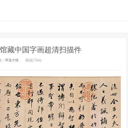
物馆馆藏中国字画超清扫描件
类：
罕见个性
阅读(7564)