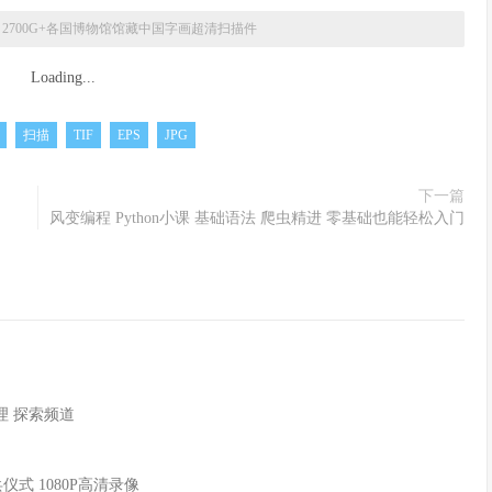
»
2700G+各国博物馆馆藏中国字画超清扫描件
Loading...
扫描
TIF
EPS
JPG
下一篇
风变编程 Python小课 基础语法 爬虫精进 零基础也能轻松入门
地理 探索频道
式 1080P高清录像