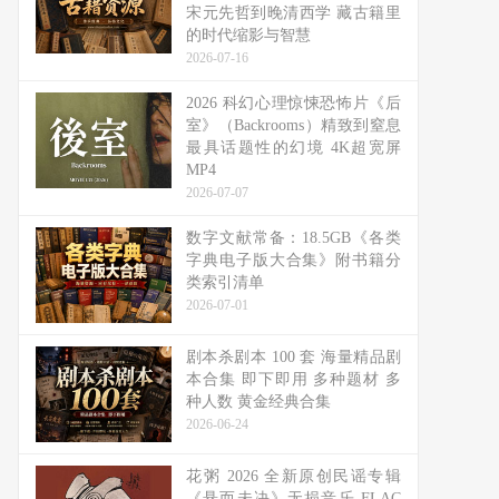
宋元先哲到晚清西学 藏古籍里
的时代缩影与智慧
2026-07-16
2026 科幻心理惊悚恐怖片《后
室》（Backrooms）精致到窒息
最具话题性的幻境 4K超宽屏
MP4
2026-07-07
数字文献常备：18.5GB《各类
字典电子版大合集》附书籍分
类索引清单
2026-07-01
剧本杀剧本 100 套 海量精品剧
本合集 即下即用 多种题材 多
种人数 黄金经典合集
2026-06-24
花粥 2026 全新原创民谣专辑
《悬而未决》无损音乐 FLAC