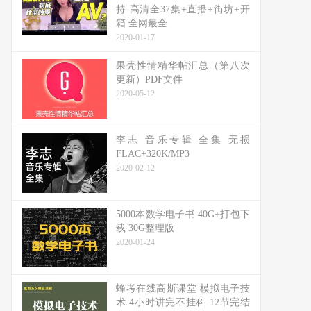
持 高清全37集+直播+街坊+开
箱 全网最全
2020-01-17
果壳性情精华帖汇总（第八次
更新）PDF文件
2020-05-12
李志 音乐专辑 全集 无损
FLAC+320K/MP3
2020-02-12
5000本数学电子书 40G+打包下
载 30G整理版
2020-01-24
蜂考在线高斯课堂 模拟电子技
术 4小时讲完不挂科 12节完结