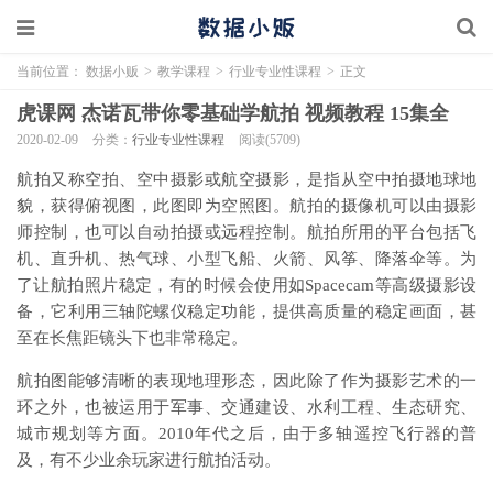
当前位置：
数据小贩
>
教学课程
>
行业专业性课程
>
正文
虎课网 杰诺瓦带你零基础学航拍 视频教程 15集全
2020-02-09
分类：
行业专业性课程
阅读(5709)
航拍又称空拍、空中摄影或航空摄影，是指从空中拍摄地球地
貌，获得俯视图，此图即为空照图。航拍的摄像机可以由摄影
师控制，也可以自动拍摄或远程控制。航拍所用的平台包括飞
机、直升机、热气球、小型飞船、火箭、风筝、降落伞等。为
了让航拍照片稳定，有的时候会使用如Spacecam等高级摄影设
备，它利用三轴陀螺仪稳定功能，提供高质量的稳定画面，甚
至在长焦距镜头下也非常稳定。
航拍图能够清晰的表现地理形态，因此除了作为摄影艺术的一
环之外，也被运用于军事、交通建设、水利工程、生态研究、
城市规划等方面。2010年代之后，由于多轴遥控飞行器的普
及，有不少业余玩家进行航拍活动。