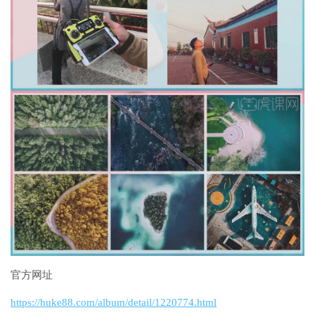
官方网址
https://huke88.com/album/detail/1220774.html