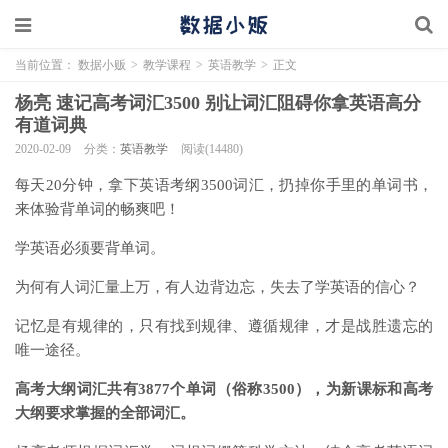
当前位置：
数据小贩
>
教学课程
>
英语教学
>
正文
杨亮 速记高考词汇3500 别让词汇阻碍你拿英语高分
有道词典
2020-02-09
分类：
英语教学
阅读(14480)
每天20分钟，拿下英语考纲3500词汇，扔掉你手里的单词书，
来体验背单词的畅爽吧！
学英语必须要背单词。
为何有人词汇量上万，有人边背边忘，失去了学英语的信心？
记忆是有规律的，只有找到规律、遵循规律，才是战胜遗忘的
唯一途径。
高考大纲词汇共有3877个单词（俗称3500），为新课标和高考
大纲要求掌握的全部词汇。