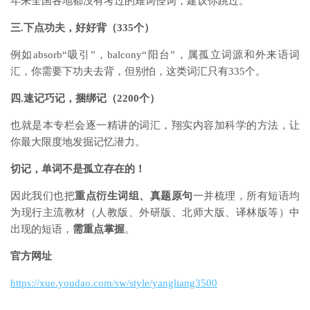
年来全国各地都没有考过的难词怪词，建议你跳过。
三.下点功夫，好好背（335个）
例如absorb“吸引”，balcony“阳台”，属孤立词源和外来语词
汇，你需要下功夫去背，但别怕，这类词汇只有335个。
四.速记巧记，捆绑记（2200个）
也就是本专栏会逐一精讲的词汇，翔实内容加科学的方法，让
你最大限度地发掘记忆潜力。
切记，单词不是孤立存在的！
因此我们也把
重点衍生词组、真题原句
一并梳理，所有短语均
为现行主流教材（人教版、外研版、北师大版、译林版等）中
出现的短语，
需重点掌握
。
官方网址
https://xue.youdao.com/sw/style/yangliang3500