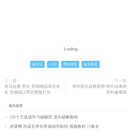
Loading...
海大坑
CAD
腾讯课堂
海滨教育
上一篇
下一篇
喜马拉雅 郭论·郭德纲品俗文化
骨科医生赵辉老师 给忙碌者的
史 音频脱口秀完整版打包
骨科健康课
相关推荐
OD十天速成学习破解班 逆向破解教程
虎课网 杰诺瓦带你零基础学航拍 视频教程 15集全