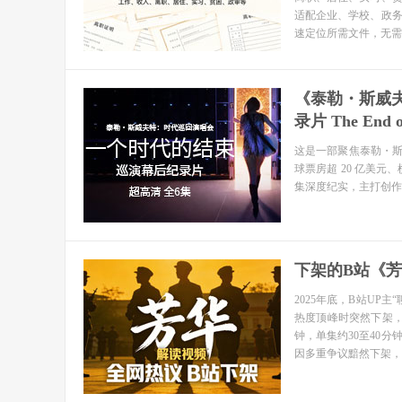
适配企业、学校、政
速定位所需文件，无需
《泰勒・斯威
录片 The End
这是一部聚焦泰勒・斯威夫
球票房超 20 亿美元
集深度纪实，主打创作
下架的B站《
2025年底，B站U
热度顶峰时突然下架，
钟，单集约30至40
因多重争议黯然下架，