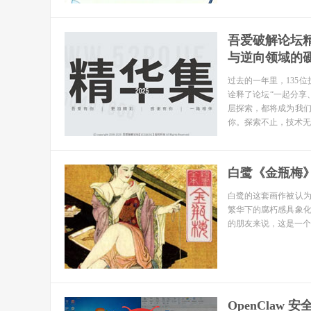
吾爱破解论坛精
与逆向领域的
过去的一年里，135
诠释了论坛“一起分享
层探索，都将成为我
你。探索不止，技术无
白鹭《金瓶梅》
白鹭的这套画作被认
繁华下的腐朽感具象
的朋友来说，这是一个
OpenClaw 