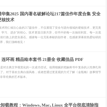
华集2025 国内著名破解论坛217篇佳作年度合集 安全
硬核技术
位技术同仁倾注心血的217篇佳作，不仅展现了安全与逆向领域的硬核技术，更完美
、学习、进步”的初心。技术更迭日新月异，但书中的每一次抽丝剥茧、每一次底
们前行路上的坚实基石。感谢每一位无私奉献的创作者，也感谢屏幕前热爱钻研的
界，我们顶峰相见！
连环画 精品绘本套书 21册全 收藏佳品 PDF
为是对古典文学视觉化的一次成功尝试。他用细腻的笔触将书中复杂的人性挣扎和
化了。对于喜欢古典白描风格，或者想通过更直观的方式了解《金瓶梅》故事情节
非常经典的艺术版本。
安全卸载教程：Windows､Mac､Linux 全平台彻底清除指