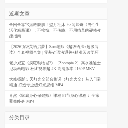
近期文章
全网全靠它拯救腹肌！盗月社沐上×闫帅奇《男性生
活化减脂课》：不挨饿、不伤膝、不用啃草的硬核变
瘦指南
【2026顶级英语启蒙】Sam老师《超级语法+超级阅
读》全套视频合集 | 零基础语法通关+精准阅读闭环
老少咸宜《疯狂动物城2》（Zootopia 2）高水准迪士
尼动画电影 杜比视界超 4K 高清版本 2160P MKV
大峰摄影 5 天灯光全部合集课（灯光大全）从入门到
精通 打造专业级灯光思维 MP4
肖然《家庭身心保健师》课程 81节身心课程 让全家
受益终身 MP4
分类目录