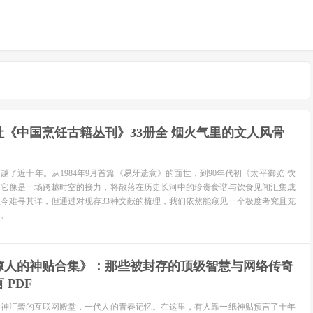
《中国烹饪古籍丛刊》33册全 烟火气里的文人风骨
越了近十年。从1984年9月首篇《易牙遗意》的面世，到90年代初《太平御览·饮
，它像是一场跨越时空的接力，将散落在历史长河中的珍贵食谱与饮食见闻汇集成
今难寻其详，但通过对现存33种文献的梳理，我们依然能窥见一个极度考究且充
。
惊人的神贴合集》：那些被封存的顶级智慧与网络传奇
 PDF
大神汇聚的互联网殿堂，一代人的青春记忆。在这里，有人靠一纸神贴预言了十年