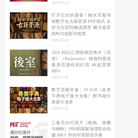
2026-07-23
打开尘封的墨香！丽水市图书
馆数字化古籍资源 PDF格式 从
宋元先哲到晚清西学 藏古籍里
的时代缩影与智慧
2026-07-16
2026 科幻心理惊悚恐怖片《后
室》（Backrooms）精致到窒息
最具话题性的幻境 4K超宽屏
MP4
2026-07-07
数字文献常备：18.5GB《各类
字典电子版大合集》附书籍分
类索引清单
2026-07-01
三集高分纪录片《枪炮、病菌
与钢铁》PBS和国家地理联合拍
摄 MKV 外挂中英双语字幕