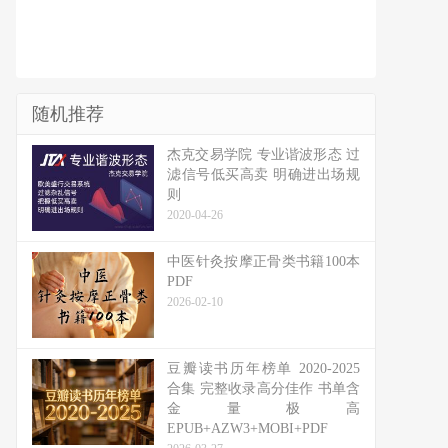
随机推荐
杰克交易学院 专业谐波形态 过
滤信号低买高卖 明确进出场规
则
2020-04-26
中医针灸按摩正骨类书籍100本
PDF
2026-02-10
豆瓣读书历年榜单 2020-2025
合集 完整收录高分佳作 书单含
金量极高
EPUB+AZW3+MOBI+PDF