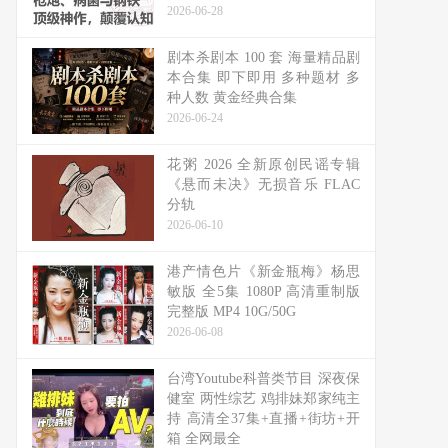
2026-06-28
剧本杀剧本 100 套 海量精品剧
本合集 即下即用 多种题材 多
种人数 黄金经典合集
2026-06-24
花粥 2026 全新原创民谣专辑
《悬而未决》无损音乐 FLAC
分轨
2026-06-10
港产情色片《新金瓶梅》杨思
敏版 全5集 1080P 高清重制版
完整版 MP4 10G/50G
2026-06-08
台湾Youtube科普类节目 深夜保
健室 两性综艺 鸡排妹郑家纯主
持 高清全37集+直播+街坊+开
箱 全网最全