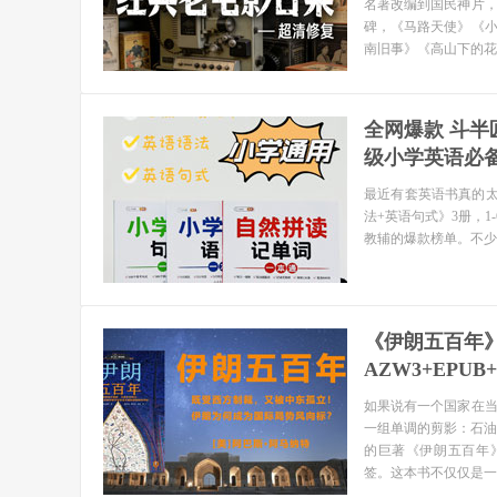
名著改编到国民神片
碑，《马路天使》《
南旧事》《高山下的花
全网爆款 斗半
级小学英语必备
最近有套英语书真的
法+英语句式》3册，1
教辅的爆款榜单。不少
《伊朗五百年
AZW3+EPUB+
如果说有一个国家在
一组单调的剪影：石油、
的巨著《伊朗五百年》（I
签。这本书不仅仅是一