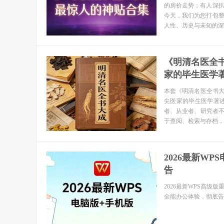
的房价走势；有人深
今天，我们为您打包
人性、历史与未知的深
《明清名医全书
家的毕生医学著
本套《明清名医全书大
尖医家的毕生医学著
者、从业者、研究者不
于查阅、检索与存档，
2026最新W
告
2026最新WPS高
全能办公体验，彻底告