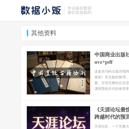
专业贩卖数据
兼职发放福利
其他资料
中国商业出版社
uvz+pdf
这套丛刊的出版历程跨
食部》等文献的整理
册。尽管完整的总目至
满智慧的古代饮食世界
《天涯论坛最
跨越时代的预言
天涯社区，一个无数