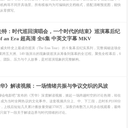
务机构等不同开具场景。所有模板均为可编辑的文档格式，搭配清晰预览图，能快
从零撰写。
夫特：时代巡回演唱会，一个时代的结束》巡演幕后纪
 of an Era 超高清 全6集 中英文字幕 MKV
特史上最成功巡演（The Eras Tour） 的 6 集幕后纪实系列，完整揭秘这场全
、横跨五大洲、149 场演出的现象级巡演从筹备到落幕的全过程。聚焦全程幕后，6
、团队、压力与个人故事，是对巡演现象的完整解构。
芳华》解读视频：一场情绪共振与争议交织的风波
P主“聊会电影吧”发布的《芳华》深度解读视频，掀起一场跨越时空的讨论热潮，却在
成为当时全网热议的文化事件。这套视频共分上、中、下三段，总时长约100分
分钟，上线后短短几天累计播放量突破3700万，深夜仍有数万人同步在线观看，最终
只留下一段关于解读边界与时代情绪的讨论。