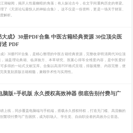
扒江湖秘闻，揭开人性最幽暗的角落；有人纵论古今，在文字间重构历史的脊梁。
整理了《天涯论坛最惊人的神贴合集》。这不仅是一份资料，更是一场关于财富、
度解析。
大成》30册PDF合集 中医古籍经典资源 30位顶尖医
述 PDF
成》30册PDF合集，是精心整理的中医古籍经典资源，完整收录明清两代30位顶
述，涵盖理论典籍、临床验方、本草研究、医案心得等全维度内容，是中医爱好
可多得的一站式文献宝库。合集以高清PDF格式呈现，排版规整、内容完整，便
完美复刻原版古籍精髓，兼顾学术性与实用性。
PS电脑版+手机版 永久授权高效神器 彻底告别付费与广
级版重磅上线，同步覆盖电脑端与手机端，搭载永久授权特权，打造无门槛、高流畅的
别繁琐付费与广告困扰，成为职场人、学生党、自由职业者的高效办公首选。