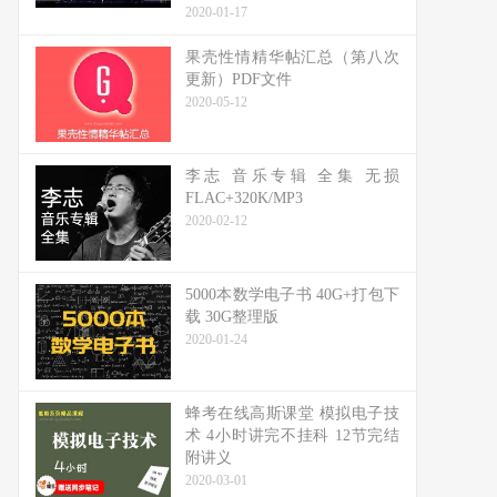
2020-01-17
果壳性情精华帖汇总（第八次
更新）PDF文件
2020-05-12
李志 音乐专辑 全集 无损
FLAC+320K/MP3
2020-02-12
5000本数学电子书 40G+打包下
载 30G整理版
2020-01-24
蜂考在线高斯课堂 模拟电子技
术 4小时讲完不挂科 12节完结
附讲义
2020-03-01