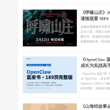
《呼啸山庄》2
谨慎观看 MP4
改编自英国著名作家
正在上演。庄园之主的
梅竹马，灵魂契合彼
他携风暴回来，纯洁的
《OpenClaw
成长为实战高手
《OpenClaw 蓝皮书
台 OpenClaw，
OpenClaw v2026.
具实用性、实操性与商
《山海经故事丛