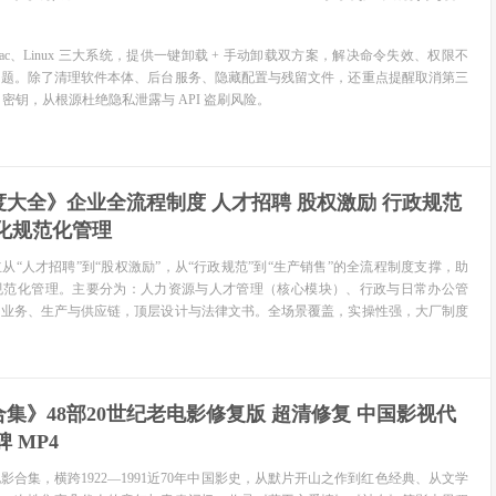
、Mac、Linux 三大系统，提供一键卸载 + 手动卸载双方案，解决命令失效、权限不
问题。除了清理软件本体、后台服务、隐藏配置与残留文件，还重点提醒取消第三
I 密钥，从根源杜绝隐私泄露与 API 盗刷风险。
大全》企业全流程制度 人才招聘 股权激励 行政规范
化规范化管理
从“人才招聘”到“股权激励”，从“行政规范”到“生产销售”的全流程制度支撑，助
规范化管理。主要分为：人力资源与人才管理（核心模块）、行政与日常办公管
、业务、生产与供应链，顶层设计与法律文书。全场景覆盖，实操性强，大厂制度
集》48部20世纪老电影修复版 超清修复 中国影视代
 MP4
影合集，横跨1922—1991近70年中国影史，从默片开山之作到红色经典、从文学