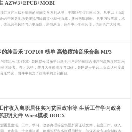
AZW3+EPUB+MOBI
浙江文艺出版社编著的民间文学系列丛书，于2013年4月1日出版。丛书以《山海
融合中国各地历史传说与民俗文化创作而成，共分两辑20册。丛书内容丰富，风
，体现民俗风情与历史面貌，通俗易懂，适合中小学生阅读，也适合广大读者。
纯音乐 TOP100 榜单 高热度纯音乐合集 MP3
的纯音乐 TOP100》是网易云音乐平台基于用户评论量综合排序的高热度纯音乐
盖多国经典、多元风格，兼具大众传唱度与口碑，是网易云平台上听众认可度最
音乐精选，附件中包含了该榜单的全部曲目。
 工作收入离职居住实习贫困政审等 生活工作学习政务
明文件 Word模板 DOCX
资源覆盖生活、工作、学习、政务办理等全场景所需证明文件，包含工作、收入、
贫困、政审等二十余类证明，每类均配备多版通用模板，部分还含专项定制版本，