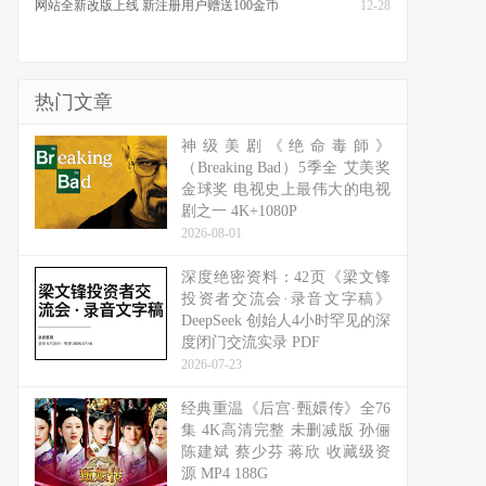
网站全新改版上线 新注册用户赠送100金币
12-28
热门文章
神级美剧《绝命毒師》
（Breaking Bad）5季全 艾美奖
金球奖 电视史上最伟大的电视
剧之一 4K+1080P
2026-08-01
深度绝密资料：42页《梁文锋
投资者交流会·录音文字稿》
DeepSeek 创始人4小时罕见的深
度闭门交流实录 PDF
2026-07-23
经典重温《后宫·甄嬛传》全76
集 4K高清完整 未删减版 孙俪
陈建斌 蔡少芬 蒋欣 收藏级资
源 MP4 188G