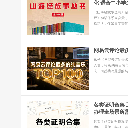
化 适合中小学生 
《山海经故事丛书》是
经》神话体系为背景，
格活泼，保留民间智慧
网易云评论最多的
这份《网易云评论最多
合集，收录的曲目覆
高、情感共鸣最强的纯
各类证明合集
办理全场景所需证
这套全品类证明模板
离职、居住、实习、