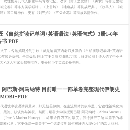
，一次性集齐几代人的童年与青春记忆。收录《劳工之爱情》《神女》等影史里程
小城之春》等东方美学巅峰，《上甘岭》《地道战》等抗战经典，《牧马人》《城
环》等口碑神作，更有《刘三姐》《五朵金花》等民族风情佳作。
匠《自然拼读记单词+英语语法+英语句式》3册1-6年
书 PDF
太火了，各地妈妈抢到手软！就是这套英语老师推荐的《自然拼读记单词+英语语
-6年级必备书。全网爆款 刚上市不久就 热销9.7万套，好评如潮！还入选了中小学
大V达人和家长都在推荐。妥妥的小学英语必备书啊。
》阿巴斯·阿马纳特 目前唯一一部单卷完整现代伊朗史
MOBI+PDF
当代语境中被误读得最深，那无疑是伊朗。在主流媒体的叙事里，它往往被简化为
黑袍、核谈判与神权。然而，耶鲁大学教授阿巴斯·阿马纳特（Abbas Amanat）
ran: A Modern History），却用近百万字的厚度，强行撕开了这些扁平的标
部断代史，它更像是一部关于“一个古老文明如何艰难迈入现代性”的宏大悲剧。