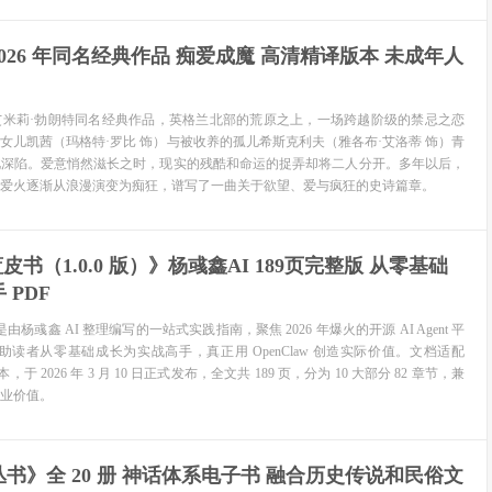
026 年同名经典作品 痴爱成魔 高清精译版本 未成年人
艾米莉·勃朗特同名经典作品，英格兰北部的荒原之上，一场跨越阶级的禁忌之恋
女儿凯茜（玛格特·罗比 饰）与被收养的孤儿希斯克利夫（雅各布·艾洛蒂 饰）青
此深陷。爱意悄然滋长之时，现实的残酷和命运的捉弄却将二人分开。多年以后，
爱火逐渐从浪漫演变为痴狂，谱写了一曲关于欲望、爱与疯狂的史诗篇章。
 蓝皮书（1.0.0 版）》杨彧鑫AI 189页完整版 从零基础
 PDF
》是由杨彧鑫 AI 整理编写的一站式实践指南，聚焦 2026 年爆火的开源 AI Agent 平
旨在帮助读者从零基础成长为实战高手，真正用 OpenClaw 创造实际价值。文档适配
3.7 版本，于 2026 年 3 月 10 日正式发布，全文共 189 页，分为 10 大部分 82 章节，兼
业价值。
书》全 20 册 神话体系电子书 融合历史传说和民俗文