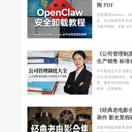
南 PDF
文档覆盖Windows
足、后台残留等常见
方账号授权、更换 AP
《公司管理制度
生产销售 标准
本手册旨在为企业建立
力企业实现标准化、
理、财务与内部控制
参考，分类细致。
《经典老电影合
表作 影史里程碑
这套48部超清修复老电