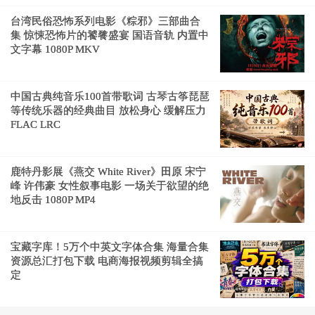
台湾民俗恐怖系列电影《粽邪》三部曲合
集 惊悚恐怖片的饕餮盛宴 国语音轨 内置中
文字幕 1080P MKV
中国古典纯音乐100首带歌词 古琴古筝琵琶
等传统乐器的经典曲目 放松身心 缓解压力
FLAC LRC
鹿特丹影展《燕交 White River》田原 宋宁
峰 许伟豪 女性叙事电影 一场关于欲望的绝
地反击 1080P MP4
宝藏字库！5万个中英文字体合集 海量合集
资源总汇打包下载 电商海报视频剪辑全搞
定