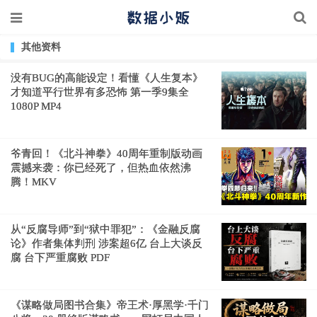
其他资料
没有BUG的高能设定！看懂《人生复本》
才知道平行世界有多恐怖 第一季9集全
1080P MP4
爷青回！《北斗神拳》40周年重制版动画
震撼来袭：你已经死了，但热血依然沸
腾！MKV
从“反腐导师”到“狱中罪犯”：《金融反腐
论》作者集体判刑 涉案超6亿 台上大谈反
腐 台下严重腐败 PDF
《谋略做局图书合集》帝王术·厚黑学·千门