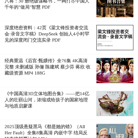
八将：30 册绝版谋略书，一网打尽中国人
千年的"做局"智慧 PDF
深度绝密资料：42页《梁文锋投资者交流
会·录音文字稿》DeepSeek 创始人4小时罕
见的深度闭门交流实录 PDF
经典重温《后宫·甄嬛传》全76集 4K高清
完整 未删减版 孙俪 陈建斌 蔡少芬 蒋欣 收
藏级资源 MP4 188G
《中国高清3D立体地图合集》——把14亿
人的壮丽山河，浓缩成给孩子的国家地理
与地质启蒙课
2025顶级悬疑黑马《都是她的错》（All
Her Fault）全集8集高清 内嵌中字 结局反