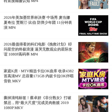
转直接颠覆认知 MP4
2026年美加墨世界杯决赛 中场秀 麦当娜
夏奇拉 贾斯汀·比伯 防弹少年团 11分钟表
演 MP4
2026最值得看的科幻电影《挽救计划》叩
问星空的终极浪漫 逼哭无数观众的星际友
谊 1080P高码率 MP4
家庭K房 · MTV精选卡拉OK曲库 收录4382
首高清MV 总容量171GB 内嵌卡拉OK伴唱
音轨 MKV
撕掉清纯标签！蔡卓妍《非分熟女》打破
禁忌，用“最大尺度”完成灵肉救赎 2019
1080P MKV