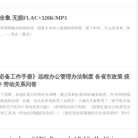
集 无损FLAC+320K/MP3
人和周围融合的很和谐。我看见有些人孤独的很明显。除了时间，什么也没有。除
。——李志《看见》
必备工作手册》远程办公管理办法制度 各省市政策 疫
 劳动关系问答
了假期，各地区复工时间也有调整，随之而来的是HR的诸多疑惑。作为HR的我
才能做到合情、合规、合法及有效防范？这两天，小编为大家整理了《春节延长放
情防范下的50个劳动关系问题》《疫情情况统计表格》《延期在家办公制度办法
防控工具包（劳动合同顺延等协议）》《新型冠状病毒预防企业培训课件》等9个