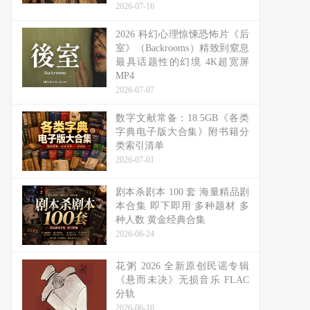
2026-07-16
2026 科幻心理惊悚恐怖片《后
室》（Backrooms）精致到窒息
最具话题性的幻境 4K超宽屏
MP4
2026-07-07
数字文献常备：18.5GB《各类
字典电子版大合集》附书籍分
类索引清单
2026-07-01
剧本杀剧本 100 套 海量精品剧
本合集 即下即用 多种题材 多
种人数 黄金经典合集
2026-06-24
花粥 2026 全新原创民谣专辑
《悬而未决》无损音乐 FLAC
分轨
2026-06-10