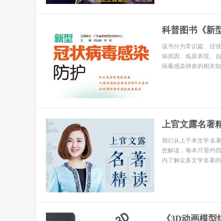
科普图书《新
该书分为常识篇、症
病原因、临床表现、
病毒感染肺炎的相关知
上官文露名著精
我们从上千本文学名著
您解读，每本只需约四
内了解众多文学名著的
《3D动画模型