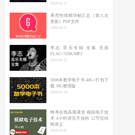
2020-01-17
果壳性情精华帖汇总（第八次
更新）PDF文件
2020-05-12
李志 音乐专辑 全集 无损
FLAC+320K/MP3
2020-02-12
5000本数学电子书 40G+打包下
载 30G整理版
2020-01-24
蜂考在线高斯课堂 模拟电子技
术 4小时讲完不挂科 12节完结
附讲义
2020-03-01