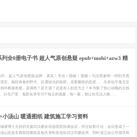
全8册电子书 超人气原创悬疑 epub+mobi+azw3 精
系列，超人气原创悬疑品牌，真实！专业！隐秘！震撼！与法医秦明一同剖开真
与谎言。疯狂啃食的野犬、目露凶光的鼠群、贪婪撕咬的恶虎……生前似乎毫无交
一例外葬身兽腹。是偶然？是天谴？还是有人刻意为之？本书除了惊心动魄的主线
、白毛尸变、鬼影实录等10个独立的诡案，每一案，都让你无法入睡……
+小汤山 暖通图纸 建筑施工学习资料
黄锡璆博士主持的支援武汉建设应急医院协调会议，经过短暂讨论，会议形成了一
小汤山应急非典医院图纸及相关资料发送给武汉市建设局，同时成立由公司领导和