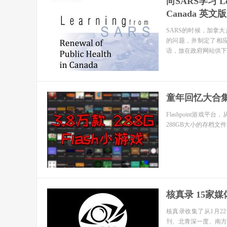
向SARS学习 Learn
Canada 英文
SARS的时候，加拿
的问题，并制定了相
语，放在政府网站供下
童年回忆大合集 3
Flashpoint游
288GB大小的存档
核真录 15家
核真录收集了从1月2
刊、北青深一度、南方