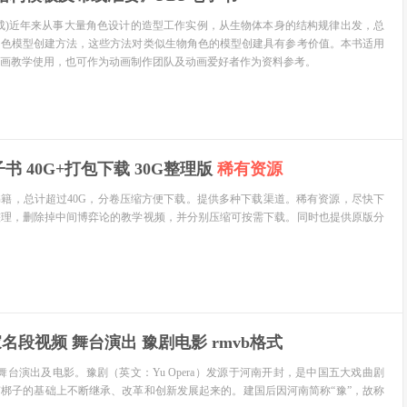
成)近年来从事大量角色设计的造型工作实例，从生物体本身的结构规律出发，总
角色模型创建方法，这些方法对类似生物角色的模型创建具有参考价值。本书适用
画教学使用，也可作为动画制作团队及动画爱好者作为资料参考。
子书 40G+打包下载 30G整理版
稀有资源
籍，总计超过40G，分卷压缩方便下载。提供多种下载渠道。稀有资源，尽快下
整理，删除掉中间博弈论的教学视频，并分别压缩可按需下载。同时也提供原版分
家名段视频 舞台演出 豫剧电影 rmvb格式
舞台演出及电影。豫剧（英文：Yu Opera）发源于河南开封，是中国五大戏曲剧
梆子的基础上不断继承、改革和创新发展起来的。建国后因河南简称“豫”，故称