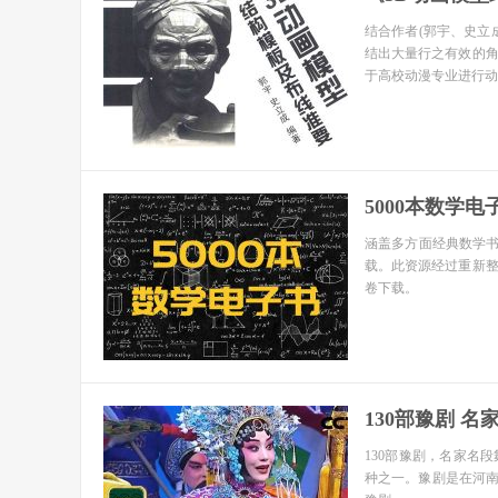
结合作者(郭宇、史立
结出大量行之有效的
于高校动漫专业进行动
5000本数学电
涵盖多方面经典数学书
载。此资源经过重新
卷下载。
130部豫剧 名
130部豫剧，名家名段
种之一。豫剧是在河南