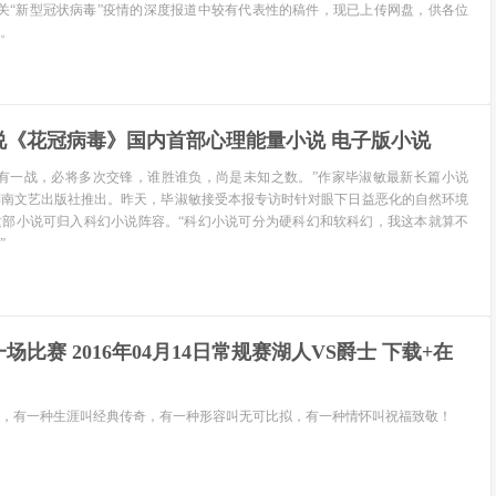
等）有关“新型冠状病毒”疫情的深度报道中较有代表性的稿件，现已上传网盘，供各位
。
说《花冠病毒》国内首部心理能量小说 电子版小说
必有一战，必将多次交锋，谁胜谁负，尚是未知之数。”作家毕淑敏最新长篇小说
湖南文艺出版社推出。昨天，毕淑敏接受本报专访时针对眼下日益恶化的自然环境
这部小说可归入科幻小说阵容。“科幻小说可分为硬科幻和软科幻，我这本就算不
”
比赛 2016年04月14日常规赛湖人VS爵士 下载+在
，有一种生涯叫经典传奇，有一种形容叫无可比拟，有一种情怀叫祝福致敬！