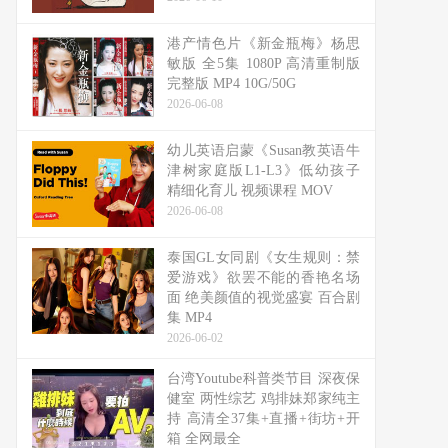
港产情色片《新金瓶梅》杨思
敏版 全5集 1080P 高清重制版
完整版 MP4 10G/50G
2026-06-08
幼儿英语启蒙《Susan教英语牛
津树家庭版L1-L3》低幼孩子
精细化育儿 视频课程 MOV
2026-06-08
泰国GL女同剧《女生规则：禁
爱游戏》欲罢不能的香艳名场
面 绝美颜值的视觉盛宴 百合剧
集 MP4
2026-06-02
台湾Youtube科普类节目 深夜保
健室 两性综艺 鸡排妹郑家纯主
持 高清全37集+直播+街坊+开
箱 全网最全