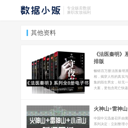
专业贩卖数据
兼职发放福利
其他资料
《法医秦明》系列
排版
畅销百万册法医秦明
相，揭穿人性的真实
集的陌生男女，却无
大案，更包含死亡快递
火神山+雷神山
中国中元迅速召开由
系列决定：立刻整理