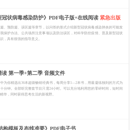
型冠状病毒感染防护》PDF电子版+在线阅读
紧急出版
状篇、预防篇、误区篇等章节，以问答的形式介绍新型冠状病毒感染肺炎的可能发
自我保护办法、公共场所注意事项以及防治误区，对科学防控疫情、普及新型冠状
识，具有很强的指导意义。
读 第一季+第二季 音频文件
中为你精选出36本超级畅销经典书，每周分享1—2本书，用最凝练独到的方式为
十分钟。全部听完整套节目只需24小时。可以充分地利用您的零碎时间，短时间
精华，同时获得思考生活的新视野。
结构模板及布线准要》PDF电子书