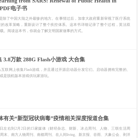
ing from SARS: Renewal of Public Health in
版PDF电子书
大是除了中国大陆之外最惨的地方。在事情过后，加拿大政府重新审视了医疗系统
应的改革策略，重新设计了整个疾控体系。这本书详细记录了整个过程，英法双
载。阅读这本书，你就会了解文明国家做事的方式。
.8万款 288G Flash小游戏 大合集
戏平台，从互联网上收集Flash游戏，并且通过开源启动器分发它们。启动器拥有完整的、
文件或是脱机版本游戏供玩家游玩。
媒体有关“新型冠状病毒”疫情相关深度报道合集
2日左右到2月2日的15家媒体（财经杂志、财新、冰点周刊、人物、三联生活周
周末、南方人物周刊、南都周刊、在人间living、新京报、谷雨、大象公会、剥洋