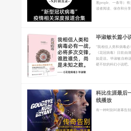
葱people、一条
读者阅读、保存和分享
毕淑敏长篇小
“我相信人类和病毒
《花冠病毒》日前由
如是说。毕淑敏自称
硬不软的科幻小说吧。
科比生涯最后一场
线播放
有一种时刻叫谢幕告别