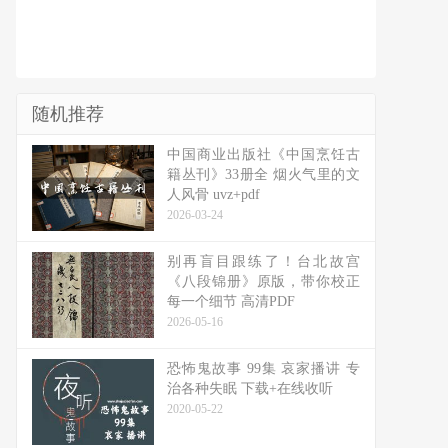
随机推荐
中国商业出版社《中国烹饪古
籍丛刊》33册全 烟火气里的文
人风骨 uvz+pdf
2026-03-24
别再盲目跟练了！台北故宫
《八段锦册》原版，带你校正
每一个细节 高清PDF
2026-05-16
恐怖鬼故事 99集 哀家播讲 专
治各种失眠 下载+在线收听
2020-05-22