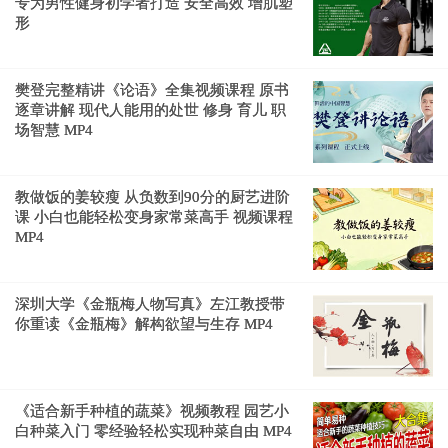
专为男性健身初学者打造 安全高效 增肌塑
形
樊登完整精讲《论语》全集视频课程 原书
逐章讲解 现代人能用的处世 修身 育儿 职
场智慧 MP4
教做饭的姜较瘦 从负数到90分的厨艺进阶
课 小白也能轻松变身家常菜高手 视频课程
MP4
深圳大学《金瓶梅人物写真》左江教授带
你重读《金瓶梅》解构欲望与生存 MP4
《适合新手种植的蔬菜》视频教程 园艺小
白种菜入门 零经验轻松实现种菜自由 MP4