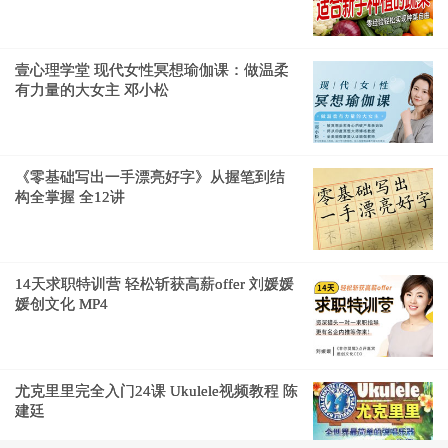
壹心理学堂 现代女性冥想瑜伽课：做温柔
有力量的大女主 邓小松
《零基础写出一手漂亮好字》从握笔到结
构全掌握 全12讲
14天求职特训营 轻松斩获高薪offer 刘媛媛
媛创文化 MP4
尤克里里完全入门24课 Ukulele视频教程 陈
建廷