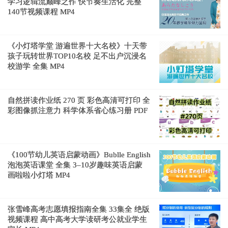
学习逻辑流巅峰之作 快节奏生活化 完整
140节视频课程 MP4
《小灯塔学堂 游遍世界十大名校》十天带
孩子玩转世界TOP10名校 足不出户沉浸名
校游学 全集 MP4
自然拼读作业纸 270 页 彩色高清可打印 全
彩图像抓注意力 科学体系省心练习册 PDF
《100节幼儿英语启蒙动画》Bublle English
泡泡英语课堂 全集 3–10岁趣味英语启蒙
画啦啦小灯塔 MP4
张雪峰高考志愿填报指南全集 33集全 绝版
视频课程 高中高考大学读研考公就业学生