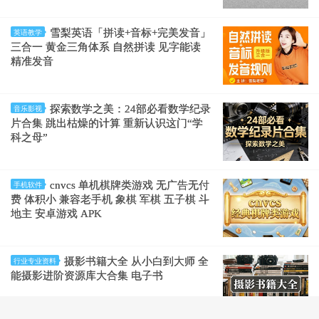
雪梨英语「拼读+音标+完美发音」
英语教学
三合一 黄金三角体系 自然拼读 见字能读
精准发音
探索数学之美：24部必看数学纪录
音乐影视
片合集 跳出枯燥的计算 重新认识这门“学
科之母”
cnvcs 单机棋牌类游戏 无广告无付
手机软件
费 体积小 兼容老手机 象棋 军棋 五子棋 斗
地主 安卓游戏 APK
摄影书籍大全 从小白到大师 全
行业专业资料
能摄影进阶资源库大合集 电子书