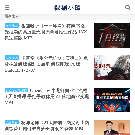
最新发布
番茄畅听《十日终焉》有声书 备
有声小说
受推崇的高质量无限流悬疑推理作品 1359
集完整版 MP3
卡普空《生化危机 9：安魂曲》免
电脑游戏
虚拟破解版 绕过D加密 解压即玩 PC版
Build.22472737
OpenClaw 小龙虾商业全流程
行业专业性课程
3 天直播课 手把手教你用 AI 落地商业变现
MP4
杨洋老师《21天婚姻上岗父母上岗
儿童教育
训练营》如何教育孩子 如何经营家 MP4