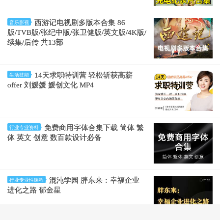
西游记电视剧多版本合集 86
音乐影视
版/TVB版/张纪中版/张卫健版/英文版/4K版/
续集/后传 共13部
14天求职特训营 轻松斩获高薪
生活技能
offer 刘媛媛 媛创文化 MP4
免费商用字体合集下载 简体 繁
行业专业资料
体 英文 创意 数百款设计必备
混沌学园 胖东来：幸福企业
行业专业性课程
进化之路 郁金星