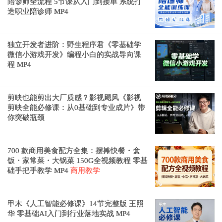
陪诊师全流程 5节课从入门到接单 系统打
造职业陪诊师 MP4
独立开发者进阶：野生程序君《零基础学
微信小游戏开发》编程小白的实战导向课
程 MP4
剪映也能剪出大厂质感？影视飓风《影视
剪映全能必修课：从0基础到专业成片》带
你突破瓶颈
700 款商用美食配方全集：摆摊快餐・盒
饭・家常菜・大锅菜 150G全视频教程 零基
础手把手教学 MP4
商用教学
甲木《人工智能必修课》14节完整版 王照
华 零基础AI入门到行业落地实战 MP4