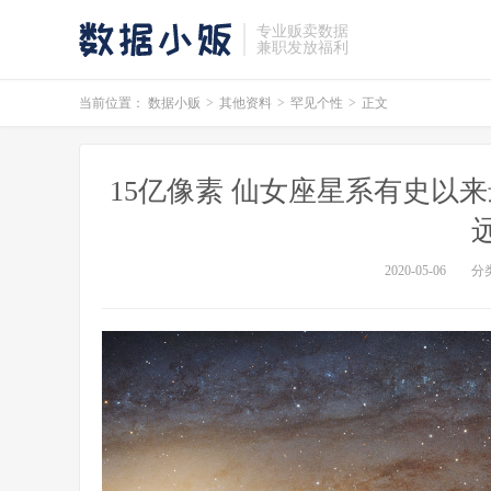
专业贩卖数据
兼职发放福利
当前位置：
数据小贩
>
其他资料
>
罕见个性
>
正文
15亿像素 仙女座星系有史以来
2020-05-06
分