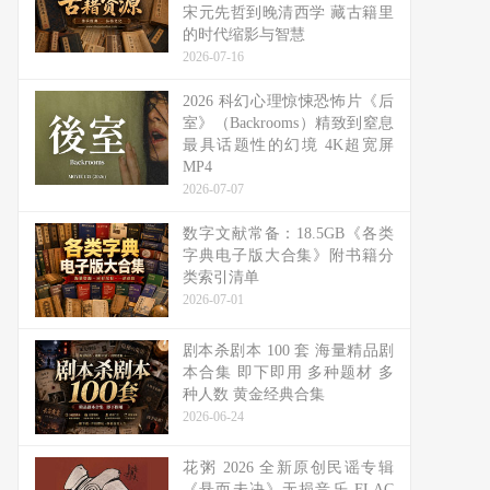
宋元先哲到晚清西学 藏古籍里
的时代缩影与智慧
2026-07-16
2026 科幻心理惊悚恐怖片《后
室》（Backrooms）精致到窒息
最具话题性的幻境 4K超宽屏
MP4
2026-07-07
数字文献常备：18.5GB《各类
字典电子版大合集》附书籍分
类索引清单
2026-07-01
剧本杀剧本 100 套 海量精品剧
本合集 即下即用 多种题材 多
种人数 黄金经典合集
2026-06-24
花粥 2026 全新原创民谣专辑
《悬而未决》无损音乐 FLAC