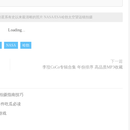
座星系有史以来最清晰的照片 NASA/ESA哈勃太空望远镜拍摄
Loading...
NASA
哈勃
下一篇
李玟CoCo专辑合集 年份排序 高品质MP3收藏
像拍摄指南技巧
事件吃瓜必读
G游戏