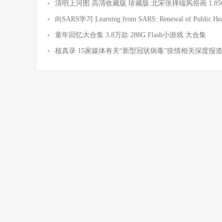
清明上河图 高清收藏版 珍藏版 北宋张择端风俗画 1.85G
向SARS学习 Learning from SARS: Renewal of Public
童年回忆大合集 3.8万款 288G Flash小游戏 大合集
核真录 15家媒体有关“新型冠状病毒”疫情相关深度报