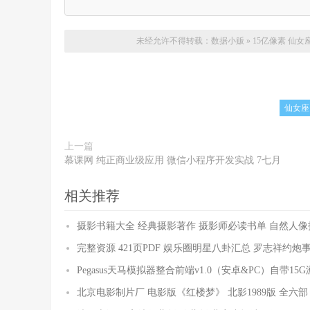
未经允许不得转载：
数据小贩
»
15亿像素 仙女
仙女座
上一篇
慕课网 纯正商业级应用 微信小程序开发实战 7七月
相关推荐
摄影书籍大全 经典摄影著作 摄影师必读书单 自然人
完整资源 421页PDF 娱乐圈明星八卦汇总 罗志祥约炮
Pegasus天马模拟器整合前端v1.0（安卓&PC）自带15
北京电影制片厂 电影版《红楼梦》 北影1989版 全六部