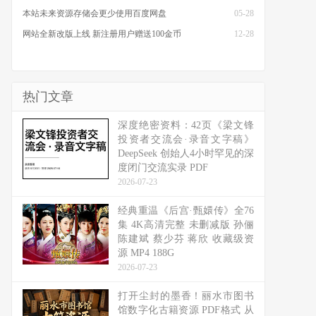
本站未来资源存储会更少使用百度网盘
05-28
网站全新改版上线 新注册用户赠送100金币
12-28
热门文章
深度绝密资料：42页《梁文锋
投资者交流会·录音文字稿》
DeepSeek 创始人4小时罕见的深
度闭门交流实录 PDF
2026-07-23
经典重温《后宫·甄嬛传》全76
集 4K高清完整 未删减版 孙俪
陈建斌 蔡少芬 蒋欣 收藏级资
源 MP4 188G
2026-07-23
打开尘封的墨香！丽水市图书
馆数字化古籍资源 PDF格式 从