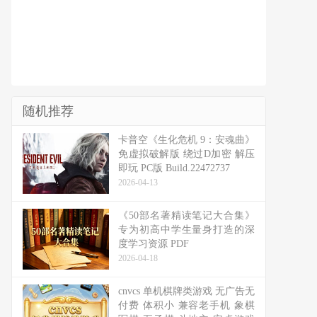
随机推荐
卡普空《生化危机 9：安魂曲》
免虚拟破解版 绕过D加密 解压
即玩 PC版 Build.22472737
2026-04-13
《50部名著精读笔记大合集》
专为初高中学生量身打造的深
度学习资源 PDF
2026-04-18
cnvcs 单机棋牌类游戏 无广告无
付费 体积小 兼容老手机 象棋