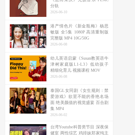
分轨
2026-06-10
港产情色片《新金瓶梅》杨思
敏版 全5集 1080P 高清重制版
完整版 MP4 10G/50G
2026-06-08
幼儿英语启蒙《Susan教英语牛
津树家庭版L1-L3》低幼孩子
精细化育儿 视频课程 MOV
2026-06-08
泰国GL女同剧《女生规则：禁
爱游戏》欲罢不能的香艳名场
面 绝美颜值的视觉盛宴 百合剧
集 MP4
2026-06-02
台湾Youtube科普类节目 深夜保
健室 两性综艺 鸡排妹郑家纯主