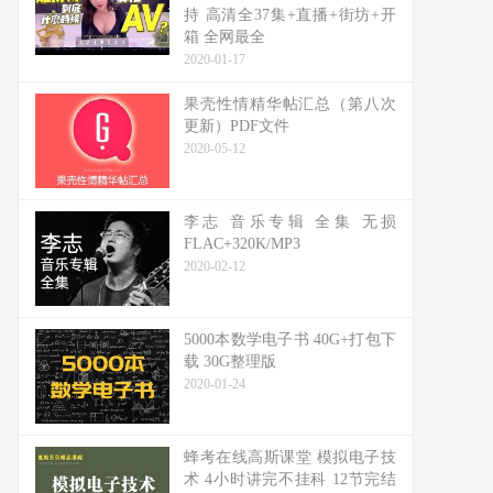
持 高清全37集+直播+街坊+开
箱 全网最全
2020-01-17
果壳性情精华帖汇总（第八次
更新）PDF文件
2020-05-12
李志 音乐专辑 全集 无损
FLAC+320K/MP3
2020-02-12
5000本数学电子书 40G+打包下
载 30G整理版
2020-01-24
蜂考在线高斯课堂 模拟电子技
术 4小时讲完不挂科 12节完结