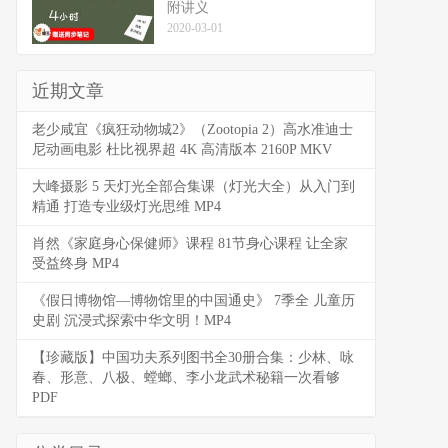
附讲义
2020-03-01
近期文章
老少咸宜《疯狂动物城2》（Zootopia 2）高水准迪士
尼动画电影 杜比视界超 4K 高清版本 2160P MKV
大峰摄影 5 天灯光全部合集课（灯光大全）从入门到
精通 打造专业级灯光思维 MP4
肖然《家庭身心保健师》课程 81节身心课程 让全家
受益终身 MP4
《假日博物馆—博物馆里的中国通史》 7季全 儿童历
史剧 沉浸式探索中华文明！MP4
【珍藏版】中国功夫系列图书全30册合集：少林、咏
春、形意、八极、螳螂、李小龙武术秘籍一次看够
PDF