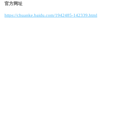
官方网址
https://chuanke.baidu.com/1942485-142339.html