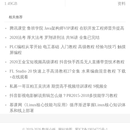
1.49GB
资料
相关推荐
腾讯课堂 鲁班学院 Java架构师VIP课程 在职开发工程师晋升提高
2020法考 厚大法考 罗翔讲刑法 共96讲 全集已完结
PLC编程从零开始 电工基础 入门教程 高级教程 经验与技巧 触摸
屏编程
2020王金宝短视频高级课程 抖音快手西瓜无人直播带货技术教程
FL Studio 20 快速上手高清教程27全集 水果编曲混音教程 下载
+在线观看
私募一哥豆粕王吴洪涛 期货高手视频培训课程 9视频全
抖音影视电影解说剪辑怎么做？PR2015-2018多技能学习教程
慕课网《Linux核心技能与应用》循序渐进掌握Linux核心知识体
系和线上部署
© 2019-2026
数据小贩
网站地图
冀ICP备19034725号-1