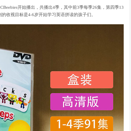
童频道CBeebies开始播出，共播出4季，其中前3季每季26集，第四季13
列的收视目标是4-6岁开始学习英语拼读的孩子们。