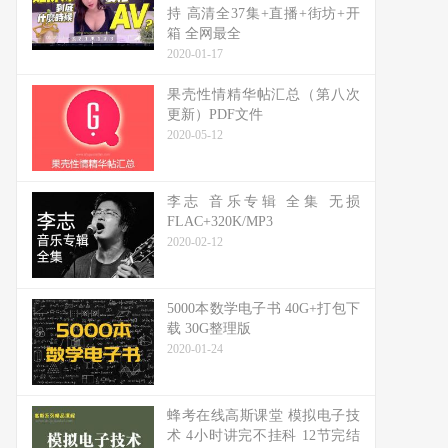
持 高清全37集+直播+街坊+开
箱 全网最全
2020-01-17
果壳性情精华帖汇总（第八次
更新）PDF文件
2020-05-12
李志 音乐专辑 全集 无损
FLAC+320K/MP3
2020-02-12
5000本数学电子书 40G+打包下
载 30G整理版
2020-01-24
蜂考在线高斯课堂 模拟电子技
术 4小时讲完不挂科 12节完结