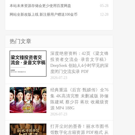
本站未来资源存储会更少使用百度网盘
05-28
网站全新改版上线 新注册用户赠送100金币
12-28
热门文章
深度绝密资料：42页《梁文锋
投资者交流会·录音文字稿》
DeepSeek 创始人4小时罕见的深
度闭门交流实录 PDF
2026-07-23
经典重温《后宫·甄嬛传》全76
集 4K高清完整 未删减版 孙俪
陈建斌 蔡少芬 蒋欣 收藏级资
源 MP4 188G
2026-07-23
打开尘封的墨香！丽水市图书
馆数字化古籍资源 PDF格式 从