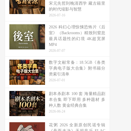
宋元先哲到晚清西学 藏古籍里
的时代缩影与智慧
2026-07-16
2026 科幻心理惊悚恐怖片《后
室》（Backrooms）精致到窒息
最具话题性的幻境 4K超宽屏
MP4
2026-07-07
数字文献常备：18.5GB《各类
字典电子版大合集》附书籍分
类索引清单
2026-07-01
剧本杀剧本 100 套 海量精品剧
本合集 即下即用 多种题材 多
种人数 黄金经典合集
2026-06-24
花粥 2026 全新原创民谣专辑
《悬而未决》无损音乐 FLAC