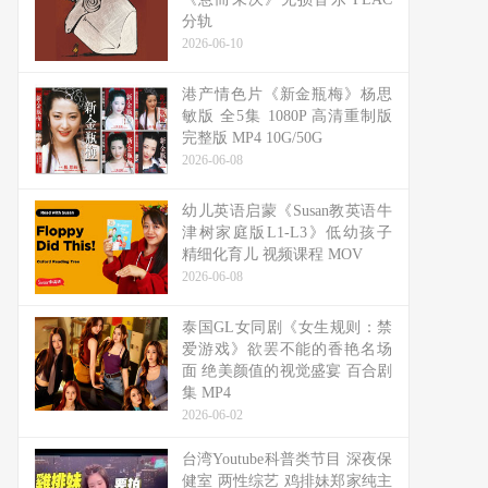
分轨
2026-06-10
港产情色片《新金瓶梅》杨思
敏版 全5集 1080P 高清重制版
完整版 MP4 10G/50G
2026-06-08
幼儿英语启蒙《Susan教英语牛
津树家庭版L1-L3》低幼孩子
精细化育儿 视频课程 MOV
2026-06-08
泰国GL女同剧《女生规则：禁
爱游戏》欲罢不能的香艳名场
面 绝美颜值的视觉盛宴 百合剧
集 MP4
2026-06-02
台湾Youtube科普类节目 深夜保
健室 两性综艺 鸡排妹郑家纯主