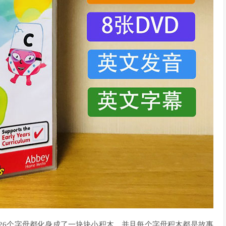
画中的26个字母都化身成了一块块小积木，并且每个字母积木都是故事