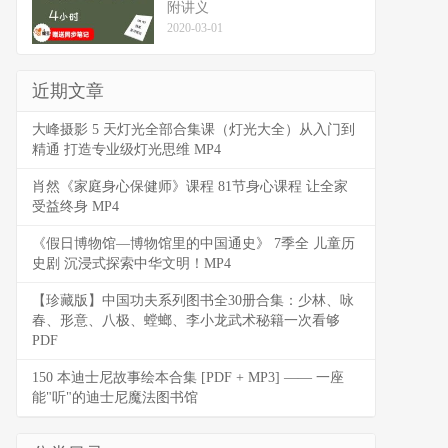
附讲义
2020-03-01
近期文章
大峰摄影 5 天灯光全部合集课（灯光大全）从入门到
精通 打造专业级灯光思维 MP4
肖然《家庭身心保健师》课程 81节身心课程 让全家
受益终身 MP4
《假日博物馆—博物馆里的中国通史》 7季全 儿童历
史剧 沉浸式探索中华文明！MP4
【珍藏版】中国功夫系列图书全30册合集：少林、咏
春、形意、八极、螳螂、李小龙武术秘籍一次看够
PDF
150 本迪士尼故事绘本合集 [PDF + MP3] —— 一座
能"听"的迪士尼魔法图书馆