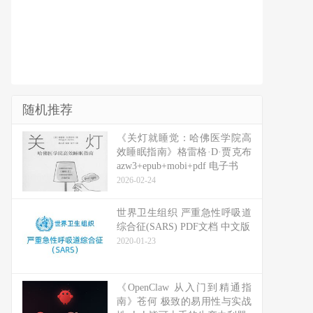
随机推荐
《关灯就睡觉：哈佛医学院高
效睡眠指南》格雷格·D·贾克布
azw3+epub+mobi+pdf 电子书
2026-02-24
世界卫生组织 严重急性呼吸道
综合征(SARS) PDF文档 中文版
2020-01-23
《OpenClaw 从入门到精通指
南》苍何 极致的易用性与实战