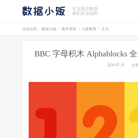
专业贩卖数据
兼职发放福利
当前位置：
数据小贩
>
教学课程
>
儿童教育
>
正文
BBC 字母积木 Alphabloc
2020-07-26
分