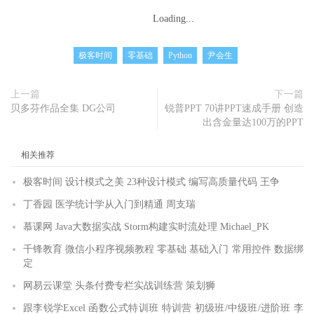
Loading...
极客时间
零基础
Python
尹会生
上一篇
下一篇
贝多芬作品全集 DG公司
锐普PPT 70讲PPT速成手册 创造
出含金量达100万的PPT
相关推荐
极客时间 设计模式之美 23种设计模式 编写高质量代码 王争
丁香园 医学统计学从入门到精通 周支瑞
慕课网 Java大数据实战 Storm构建实时流处理 Michael_PK
千锋教育 微信小程序视频教程 零基础 基础入门 常用控件 数据绑
定
网易云课堂 头条付费专栏实战训练营 策划狮
跟李锐学Excel 函数公式特训班 特训营 初级班/中级班/进阶班 李