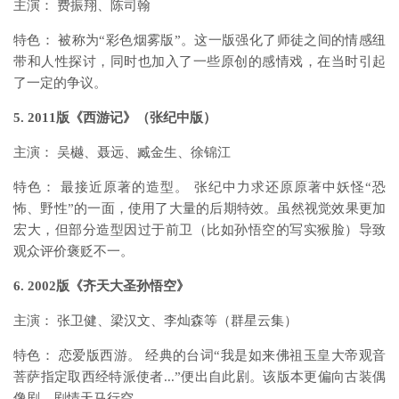
主演： 费振翔、陈司翰
特色： 被称为“彩色烟雾版”。这一版强化了师徒之间的情感纽
带和人性探讨，同时也加入了一些原创的感情戏，在当时引起
了一定的争议。
5. 2011版《西游记》（张纪中版）
主演： 吴樾、聂远、臧金生、徐锦江
特色： 最接近原著的造型。 张纪中力求还原原著中妖怪“恐
怖、野性”的一面，使用了大量的后期特效。虽然视觉效果更加
宏大，但部分造型因过于前卫（比如孙悟空的写实猴脸）导致
观众评价褒贬不一。
6. 2002版《齐天大圣孙悟空》
主演： 张卫健、梁汉文、李灿森等（群星云集）
特色： 恋爱版西游。 经典的台词“我是如来佛祖玉皇大帝观音
菩萨指定取西经特派使者...”便出自此剧。该版本更偏向古装偶
像剧，剧情天马行空。