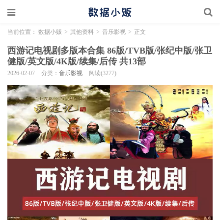
当前位置：
数据小贩
>
其他资料
>
音乐影视
>
正文
西游记电视剧多版本合集 86版/TVB版/张纪中版/张卫
健版/英文版/4K版/续集/后传 共13部
2026-02-07
分类：
音乐影视
阅读(3277)