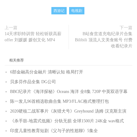
西游记
电视剧
上一篇
下一篇
14天求职特训营 轻松斩获高薪
B站食贫道充电纪录片合集
offer 刘媛媛 媛创文化 MP4
Bilibili 顶流人文美食账号 付费
收看纪录片
相关推荐
6部金融高分金融片 清晰认知 格局打开
贝多芬作品全集 DG公司
BBC纪录片《海洋探秘》Oceans 海洋 全8集 720P 中英双语字幕
陈一发儿96首精选歌曲合集 MP3/FLAC格式整理打包
2020硬核二战军事片《灰猎犬号》Greyhound 汤姆·汉克斯主演
《杀手鼓-地震式低频》分轨无损 全球1500片 24K金 wav格式
印度儿童性教育短剧《父与子的性尬聊》5集全