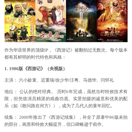
作为华语世界的顶级IP，《西游记》被翻拍过无数次。每个版本
都有其鲜明的时代特色和风格：
1. 1986版《西游记》（央视版）
主演： 六小龄童、迟重瑞/徐少华/汪粤、马德华、闫怀礼
地位： 公认的绝对经典。 历时6年完成，虽然当时特效技术有
限，但凭借演员精湛的戏曲功底、实景拍摄的诚意和优美的配
乐（如《敢问路在何方》），成为了几代人的童年回忆。
续集： 2000年推出了《西游记续集》，补全了原著中86版未拍
的部分，画质和特效大幅提升，但口碑略逊于前作。