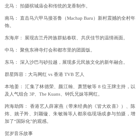
北马： 拍摄槟城庙会和传统的龙香制作。
南马： 直击马六甲马接峇鲁（Machap Baru）新村震撼的全村年
饰。
东海岸： 展现吉兰丹跨族群贴春联、共庆佳节的温情画面。
中马： 聚焦东禅寺灯会和都市里的团圆饭。
东马： 深入沙巴与砂拉越，展现多元民族文化的新年融合。
群星阵容：大马网红 vs 香港 TVB 艺人
本地姜： 汇集了林德荣、颜江翰、萧慧敏等 8 位王牌主持，以
及人气组合 3P、The Kuans、钟氏兄妹等网红。
跨海助阵： 香港艺人薛家燕（带来经典的《皆大欢喜》）、陈
炜、姚子羚、刘颖镟、朱敏瀚等人都亲临现场或参与拍摄，增
加了“国际化”的观感。
贺岁音乐故事