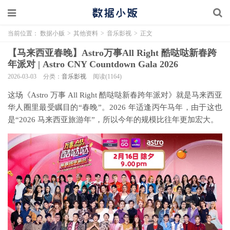
当前位置：
数据小贩
>
其他资料
>
音乐影视
>
正文
【马来西亚春晚】Astro万事All Right 酷哒哒新春跨
年派对 | Astro CNY Countdown Gala 2026
2026-03-03
分类：
音乐影视
阅读(1164)
这场《Astro 万事 All Right 酷哒哒新春跨年派对》就是马来西亚
华人圈里最受瞩目的“春晚”。2026 年适逢丙午马年，由于这也
是“2026 马来西亚旅游年”，所以今年的规模比往年更加宏大。