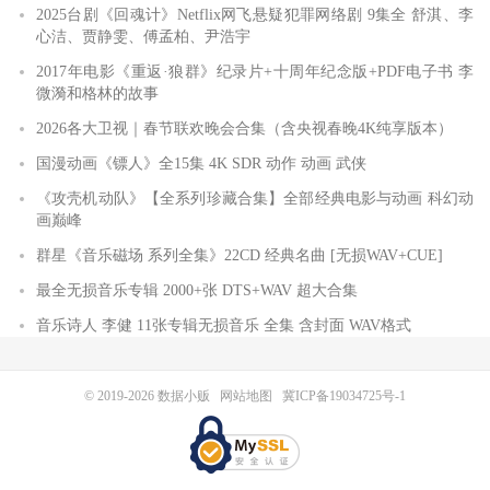
2025台剧《回魂计》Netflix网飞悬疑犯罪网络剧 9集全 舒淇、李
心洁、贾静雯、傅孟柏、尹浩宇
2017年电影《重返·狼群》纪录片+十周年纪念版+PDF电子书 李
微漪和格林的故事
2026各大卫视｜春节联欢晚会合集（含央视春晚4K纯享版本）
国漫动画《镖人》全15集 4K SDR 动作 动画 武侠
《攻壳机动队》【全系列珍藏合集】全部经典电影与动画 科幻动
画巅峰
群星《音乐磁场 系列全集》22CD 经典名曲 [无损WAV+CUE]
最全无损音乐专辑 2000+张 DTS+WAV 超大合集
音乐诗人 李健 11张专辑无损音乐 全集 含封面 WAV格式
© 2019-2026
数据小贩
网站地图
冀ICP备19034725号-1