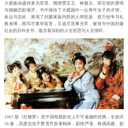
大家族由盛转衰为背景，围绕贾宝玉、林黛玉、薛宝钗的爱情
与婚姻悲剧展开。书中描绘了大观园中一众青年女子的才情、
命运与悲欢，展现了封建家族内部的人情世故、权力纷争与礼
教束缚，既写尽繁华富贵，又道尽世事无常，被誉为中国封建
社会的百科全书，蕴含着深刻的人生哲思与人文情怀。
1987 版《红楼梦》是中国电视剧史上不可逾越的经典，全剧共
36 集，高度忠实于曹雪芹原著精神，剧情严谨、格调高雅。剧