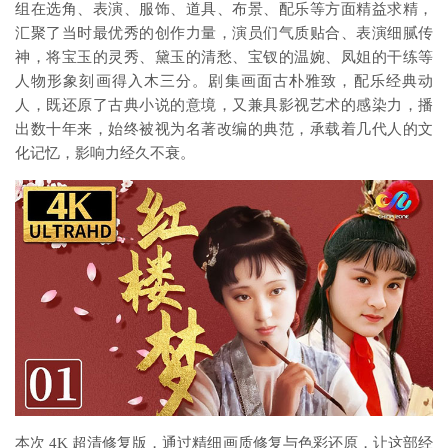
组在选角、表演、服饰、道具、布景、配乐等方面精益求精，
汇聚了当时最优秀的创作力量，演员们气质贴合、表演细腻传
神，将宝玉的灵秀、黛玉的清愁、宝钗的温婉、凤姐的干练等
人物形象刻画得入木三分。剧集画面古朴雅致，配乐经典动
人，既还原了古典小说的意境，又兼具影视艺术的感染力，播
出数十年来，始终被视为名著改编的典范，承载着几代人的文
化记忆，影响力经久不衰。
本次 4K 超清修复版，通过精细画质修复与色彩还原，让这部经