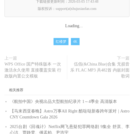
下载链接更新时间：2026-03-05 17:43:48
版权投诉：support(at)shujuxiaofan.com
Loading...
红楼梦
4K
上一篇
下一篇
WPS Office 国产特殊版本 一次
伍佰(&China.Blue)合集 无损音
激活永久使用 直接覆盖安装 行
乐 FLAC MP3 共482首 内嵌封面
政版内置公文模板
歌词
相关推荐
《航拍中国》央视出品大型航拍纪录片 1～4季全 高清版本
【马来西亚春晚】Astro万事All Right 酷哒哒新春跨年派对 | Astro
CNY Countdown Gala 2026
2025台剧《回魂计》Netflix网飞悬疑犯罪网络剧 9集全 舒淇、李
心洁、贾静雯、傅孟柏、尹浩宇