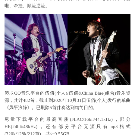
啦、牵挂、顺流逆流。
爬取QQ音乐平台的伍佰(个人)/伍佰&China Blue(组合)音乐资
源，共计482首，截止到2020年10月31日伍佰(个人)发行的单曲
《风平浪静》。已删除5首伴奏达到精简目的。
尽量下载平台的最高音质(FLAC/16bit/44.1kHz)，部分
HR(24bit/48kHz)，还有部分平台无源只有mp3格式
(320k/128k/212首)。共计9.55GB。