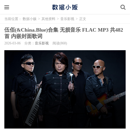
当前位置：
数据小贩
>
其他资料
>
音乐影视
>
正文
伍佰(&China.Blue)合集 无损音乐 FLAC MP3 共482
首 内嵌封面歌词
2026-03-06
分类：
音乐影视
阅读(868)