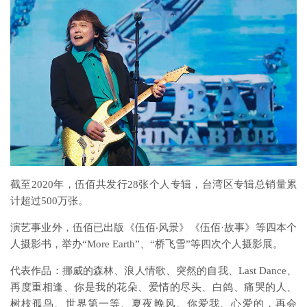
截至2020年，伍佰共发行28张个人专辑，台湾区专辑总销量累
计超过500万张。
演艺事业外，伍佰已出版《伍佰‧风景》《伍佰·故事》等四本个
人摄影书，举办“More Earth”、“桥飞雪”等四次个人摄影展。
代表作品：挪威的森林、浪人情歌、突然的自我、Last Dance、
再度重相逢、你是我的花朵、爱情的尽头、白鸽、痛哭的人、
树枝孤鸟、世界第一等、夏夜晚风、你爱我、心爱的，再会