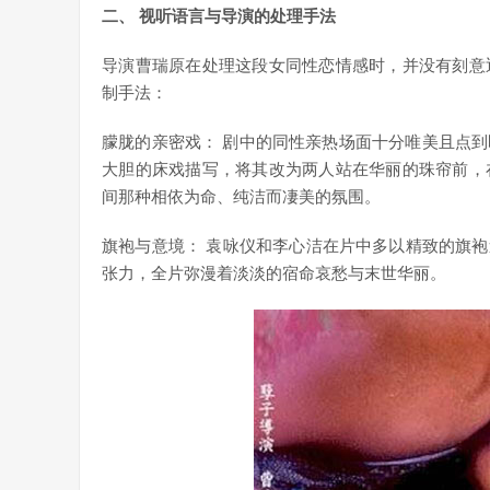
二、 视听语言与导演的处理手法
导演曹瑞原在处理这段女同性恋情感时，并没有刻意
制手法：
朦胧的亲密戏： 剧中的同性亲热场面十分唯美且点
大胆的床戏描写，将其改为两人站在华丽的珠帘前，
间那种相依为命、纯洁而凄美的氛围。
旗袍与意境： 袁咏仪和李心洁在片中多以精致的旗袍
张力，全片弥漫着淡淡的宿命哀愁与末世华丽。