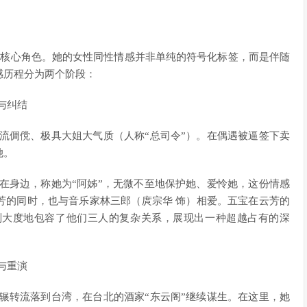
的核心角色。她的女性同性情感并非单纯的符号化标签，而是伴随
感历程分为两个阶段：
与纠结
流倜傥、极具大姐大气质（人称“总司令”）。在偶遇被逼签下卖
她。
在身边，称她为“阿姊”，无微不至地保护她、爱怜她，这份情感
芳的同时，也与音乐家林三郎（庹宗华 饰）相爱。五宝在云芳的
则大度地包容了他们三人的复杂关系，展现出一种超越占有的深
与重演
辗转流落到台湾，在台北的酒家“东云阁”继续谋生。在这里，她