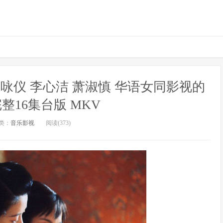
袁咏仪 李心洁 萧淑慎 华语女同影视的
整16集台版 MKV
类：
音乐影视
阅读(373)