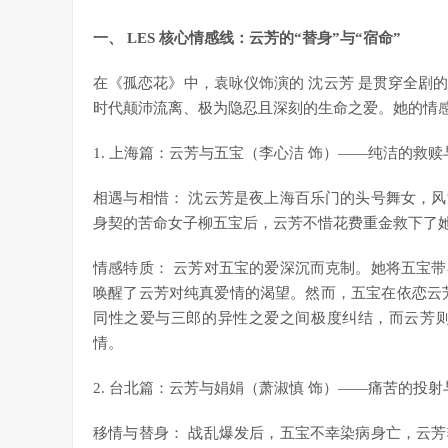
一、 LES 核心情感线：云芳的“替身”与“宿命”
在《孤恋花》中，袁咏仪饰演的 沈云芳 是贯穿全剧
时代颠沛流离、极为隐忍且深刻的生命之爱。她的情
1. 上海篇：云芳与五宝（李心洁 饰）——纯洁的救赎
相遇与相惜： 沈云芳是夜上海百乐门的头号舞女，风
身契的苦命女子柳五宝后，云芳不惜花费重金救下了
情感特质： 云芳对五宝的爱深沉而克制。她将五宝带
唤醒了云芳对纯真爱情的渴望。然而，五宝在依恋云
同性之爱与三郎的异性之爱之间极度纠结，而云芳
情。
2. 台北篇：云芳与娟娟（萧淑慎 饰）——痛苦的投射
移情与替身： 战乱爆发后，五宝不幸染病身亡，云芳