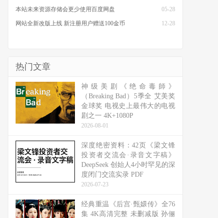
本站未来资源存储会更少使用百度网盘
05-28
网站全新改版上线 新注册用户赠送100金币
12-28
热门文章
神级美剧《绝命毒師》
（Breaking Bad）5季全 艾美奖
金球奖 电视史上最伟大的电视
剧之一 4K+1080P
2026-08-01
深度绝密资料：42页《梁文锋
投资者交流会·录音文字稿》
DeepSeek 创始人4小时罕见的深
度闭门交流实录 PDF
2026-07-23
经典重温《后宫·甄嬛传》全76
集 4K高清完整 未删减版 孙俪