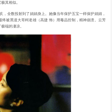
宝极其相似。
愧疚，全数投射到了娟娟身上。她像当年保护五宝一样保护娟娟，
最终被黑道大哥柯老雄（高捷 饰）用毒品控制，精神崩溃。云芳
了极端的凄凉。