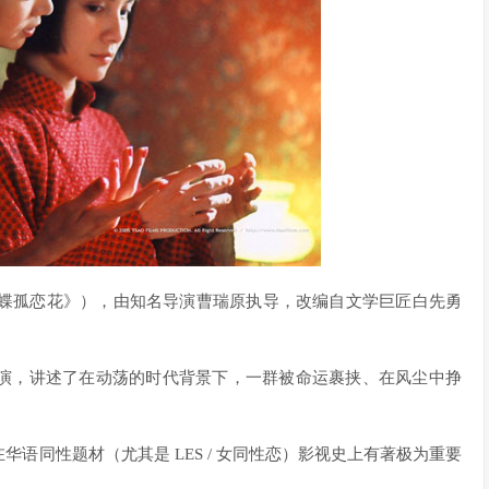
蝴蝶孤恋花》），由知名导演曹瑞原执导，改编自文学巨匠白先勇
演，讲述了在动荡的时代背景下，一群被命运裹挟、在风尘中挣
语同性题材（尤其是 LES / 女同性恋）影视史上有著极为重要