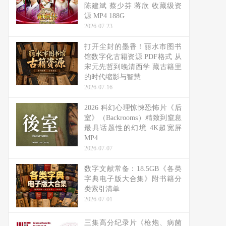
陈建斌 蔡少芬 蒋欣 收藏级资
源 MP4 188G
2026-07-23
打开尘封的墨香！丽水市图书
馆数字化古籍资源 PDF格式 从
宋元先哲到晚清西学 藏古籍里
的时代缩影与智慧
2026-07-16
2026 科幻心理惊悚恐怖片《后
室》（Backrooms）精致到窒息
最具话题性的幻境 4K超宽屏
MP4
2026-07-07
数字文献常备：18.5GB《各类
字典电子版大合集》附书籍分
类索引清单
2026-07-01
三集高分纪录片《枪炮、病菌