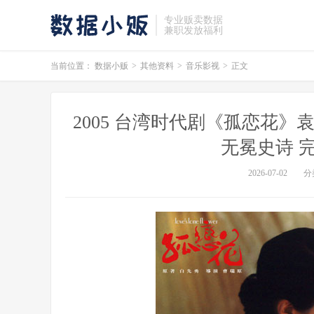
专业贩卖数据
兼职发放福利
当前位置：
数据小贩
>
其他资料
>
音乐影视
>
正文
2005 台湾时代剧《孤恋花》
无冕史诗 完
2026-07-02
分