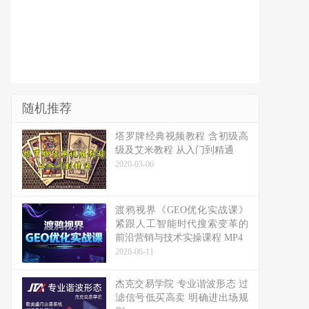
随机推荐
塔罗牌经典视频教程 含初级高
级及艾米教程 从入门到精通
2020-03-06
渡鸦视界《GEO优化实战课》
紧跟人工智能时代搜索变革的
前沿营销与技术实操课程 MP4
2026-06-11
杰克交易学院 专业谐波形态 过
滤信号低买高卖 明确进出场规