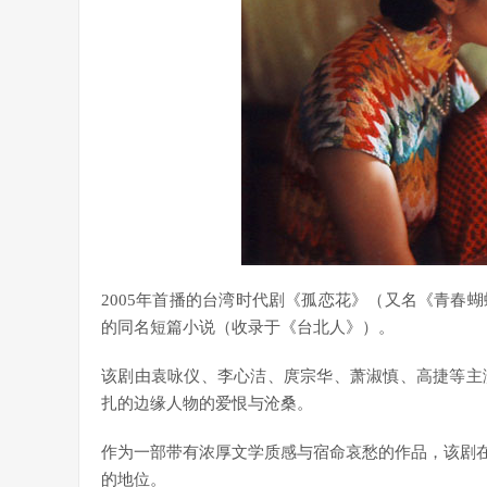
2005年首播的台湾时代剧《孤恋花》（又名《青春
的同名短篇小说（收录于《台北人》）。
该剧由袁咏仪、李心洁、庹宗华、萧淑慎、高捷等主
扎的边缘人物的爱恨与沧桑。
作为一部带有浓厚文学质感与宿命哀愁的作品，该剧在华
的地位。