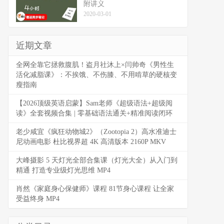
附讲义
2020-03-01
近期文章
全网全靠它拯救腹肌！盗月社沐上×闫帅奇《男性生
活化减脂课》：不挨饿、不伤膝、不用啃草的硬核变
瘦指南
【2026顶级英语启蒙】Sam老师《超级语法+超级阅
读》全套视频合集 | 零基础语法通关+精准阅读闭环
老少咸宜《疯狂动物城2》（Zootopia 2）高水准迪士
尼动画电影 杜比视界超 4K 高清版本 2160P MKV
大峰摄影 5 天灯光全部合集课（灯光大全）从入门到
精通 打造专业级灯光思维 MP4
肖然《家庭身心保健师》课程 81节身心课程 让全家
受益终身 MP4