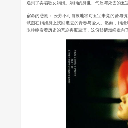
遇到了卖唱歌女娟娟。娟娟的身世、气质与死去的五
宿命的悲剧： 云芳不可自拔地将对五宝未竟的爱与
试图在娟娟身上找回逝去的青春与爱人。然而，娟娟
眼睁睁看着历史的悲剧再度重演，这份移情最终走向