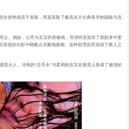
迎合猎奇或流于表面，而是采取了极具东方古典美学的隐喻与克
到即止。例如，云芳与五宝的亲吻戏，导演特意放弃了原剧本中更
在斑驳的光影中蜻蜓点水般地接吻。这种处理反而加深了两人之
造型示人，冷艳的“总司令”与柔弱的五宝在视觉上形成了极强的