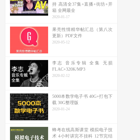
持 高清全37集+直播+街坊+开
箱 全网最全
2020-01-17
果壳性情精华帖汇总（第八次
更新）PDF文件
2020-05-12
李志 音乐专辑 全集 无损
FLAC+320K/MP3
2020-02-12
5000本数学电子书 40G+打包下
载 30G整理版
2020-01-24
蜂考在线高斯课堂 模拟电子技
术 4小时讲完不挂科 12节完结