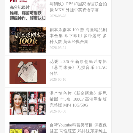
与钢铁》PBS和国家地理联合拍
摄 MKV 外挂中英双语字幕
2026-06-28
剧本杀剧本 100 套 海量精品剧
本合集 即下即用 多种题材 多
种人数 黄金经典合集
2026-06-24
花粥 2026 全新原创民谣专辑
《悬而未决》无损音乐 FLAC
分轨
2026-06-10
港产情色片《新金瓶梅》杨思
敏版 全5集 1080P 高清重制版
完整版 MP4 10G/50G
2026-06-08
台湾Youtube科普类节目 深夜保
健室 两性综艺 鸡排妹郑家纯主