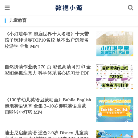
儿童教育
《小灯塔学堂 游遍世界十大名校》十天带
孩子玩转世界TOP10名校 足不出户沉浸名
校游学 全集 MP4
自然拼读作业纸 270 页 彩色高清可打印 全
彩图像抓注意力 科学体系省心练习册 PDF
《100节幼儿英语启蒙动画》Bublle English
泡泡英语课堂 全集 3–10岁趣味英语启蒙
画啦啦小灯塔 MP4
迪士尼启蒙英语 适合2-9岁 Disney 儿童英