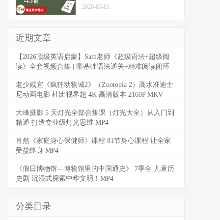
2020-03-01
近期文章
【2026顶级英语启蒙】Sam老师《超级语法+超级阅
读》全套视频合集 | 零基础语法通关+精准阅读闭环
老少咸宜《疯狂动物城2》（Zootopia 2）高水准迪士
尼动画电影 杜比视界超 4K 高清版本 2160P MKV
大峰摄影 5 天灯光全部合集课（灯光大全）从入门到
精通 打造专业级灯光思维 MP4
肖然《家庭身心保健师》课程 81节身心课程 让全家
受益终身 MP4
《假日博物馆—博物馆里的中国通史》 7季全 儿童历
史剧 沉浸式探索中华文明！MP4
分类目录