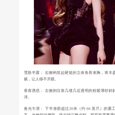
雪肤半露： 右侧构筑起硬挺的立体鱼骨束胸，将丰
腻，让人移不开眼。
香肩诱惑： 左侧则仅靠几缕几近透明的粉紫薄纱斜
泽。
春光乍泄： 下半身那超过20米（约 66 英尺）