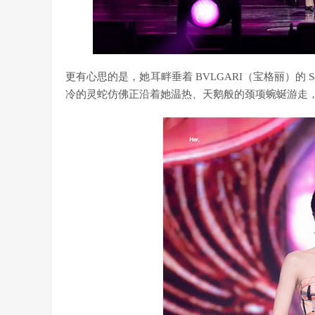
更有心思的是，她耳畔垂着 BVLGARI（宝格丽）的 
冷的灵蛇仿佛正沿着她温热、天鹅般的颈项蜿蜒游走