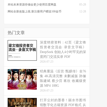
本站未来资源存储会更少使用百度网盘
05-28
网站全新改版上线 新注册用户赠送100金币
12-28
热门文章
深度绝密资料：42页《梁文锋
投资者交流会·录音文字稿》
DeepSeek 创始人4小时罕见的深
度闭门交流实录 PDF
2026-07-23
经典重温《后宫·甄嬛传》全76
集 4K高清完整 未删减版 孙俪
陈建斌 蔡少芬 蒋欣 收藏级资
源 MP4 188G
2026-07-23
打开尘封的墨香！丽水市图书
馆数字化古籍资源 PDF格式 从