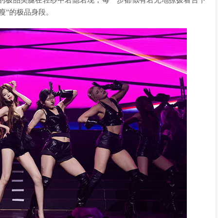
的极品美腿在轻纱中若隐若现，每一步都似有若无地撩拨着台下
瘦”的极品身段。