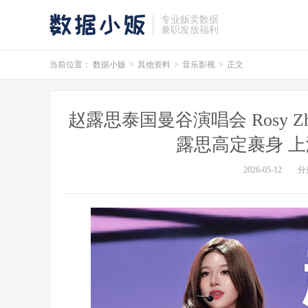
专业贩卖数据
兼职发放福利
当前位置：
数据小贩
>
其他资料
>
音乐影视
>
正文
赵露思泰国曼谷演唱会 Rosy Zhao St
露思高定裹身 上
2026-05-12
分