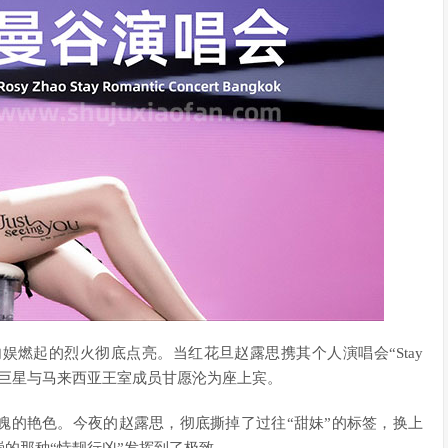
内娱燃起的烈火彻底点亮。当红花旦赵露思携其个人演唱会“Stay
顶流巨星与马来西亚王室成员甘愿沦为座上宾。
魄的艳色。今夜的赵露思，彻底撕掉了过往“甜妹”的标签，换上