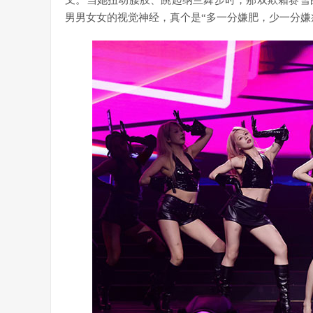
叉。当她扭动腰肢、跳起纳兰舞步时，那双欺霜赛雪
男男女女的视觉神经，真个是“多一分嫌肥，少一分嫌