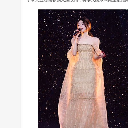
了令人血脉偾张的大胆战袍，将港式娱乐新闻里最推崇