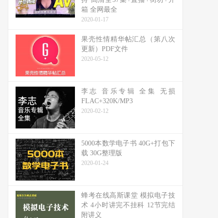
箱 全网最全
2020-01-17
果壳性情精华帖汇总（第八次
更新）PDF文件
2020-05-12
李志 音乐专辑 全集 无损
FLAC+320K/MP3
2020-02-12
5000本数学电子书 40G+打包下
载 30G整理版
2020-01-24
蜂考在线高斯课堂 模拟电子技
术 4小时讲完不挂科 12节完结
附讲义