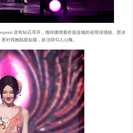
Serpenti 灵蛇钻石耳环，颈间缠绕着价值连城的祖母绿项链。那冰
，更衬得她肌肤如脂，妖冶得勾人心魄。