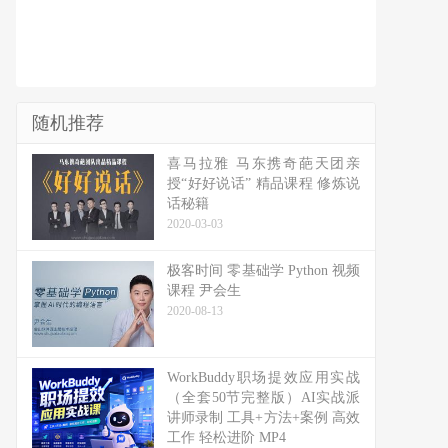
随机推荐
喜马拉雅 马东携奇葩天团亲
授“好好说话” 精品课程 修炼说
话秘籍
2020-03-03
极客时间 零基础学 Python 视频
课程 尹会生
2020-08-13
WorkBuddy职场提效应用实战
（全套50节完整版）AI实战派
讲师录制 工具+方法+案例 高效
工作 轻松进阶 MP4