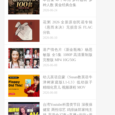
种人数 黄金经典合集
2026-06-24
花粥 2026 全新原创民谣专辑
《悬而未决》无损音乐 FLAC
分轨
2026-06-10
港产情色片《新金瓶梅》杨思
敏版 全5集 1080P 高清重制版
完整版 MP4 10G/50G
2026-06-08
幼儿英语启蒙《Susan教英语牛
津树家庭版L1-L3》低幼孩子
精细化育儿 视频课程 MOV
2026-06-08
台湾Youtube科普类节目 深夜保
健室 两性综艺 鸡排妹郑家纯主
持 高清全37集+直播+街坊+开