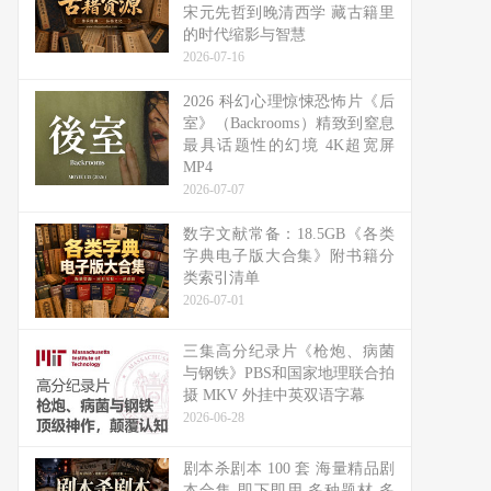
宋元先哲到晚清西学 藏古籍里
的时代缩影与智慧
2026-07-16
2026 科幻心理惊悚恐怖片《后
室》（Backrooms）精致到窒息
最具话题性的幻境 4K超宽屏
MP4
2026-07-07
数字文献常备：18.5GB《各类
字典电子版大合集》附书籍分
类索引清单
2026-07-01
三集高分纪录片《枪炮、病菌
与钢铁》PBS和国家地理联合拍
摄 MKV 外挂中英双语字幕
2026-06-28
剧本杀剧本 100 套 海量精品剧
本合集 即下即用 多种题材 多