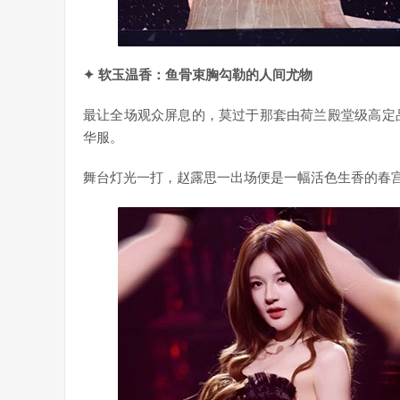
✦ 软玉温香：鱼骨束胸勾勒的人间尤物
最让全场观众屏息的，莫过于那套由荷兰殿堂级高定品牌 RV
华服。
舞台灯光一打，赵露思一出场便是一幅活色生香的春宫