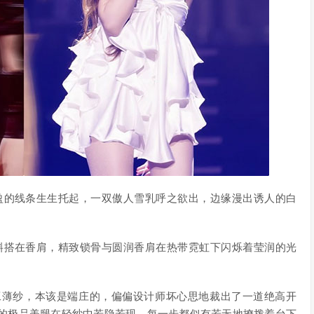
盈的线条生生托起，一双傲人雪乳呼之欲出，边缘漫出诱人的白
斜搭在香肩，精致锁骨与圆润香肩在热带霓虹下闪烁着莹润的光
的重工薄纱，本该是端庄的，偏偏设计师坏心思地裁出了一道绝高开