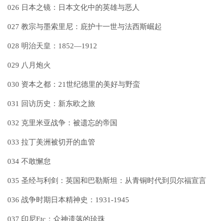
026 日本之镜：日本文化中的英雄与恶人
027 教宗与墨索里尼：庇护十一世与法西斯崛起
028 明治天皇：1852—1912
029 八月炮火
030 资本之都：21世纪德里的美好与野蛮
031 回访历史：新东欧之旅
032 克里米亚战争：被遗忘的帝国
033 拉丁美洲被切开的血管
034 不敢懈怠
035 圣经与利剑：英国和巴勒斯坦：从青铜时代到贝尔福宣言
036 战争时期日本精神史：1931-1945
037 印尼Etc：众神遗落的珍珠