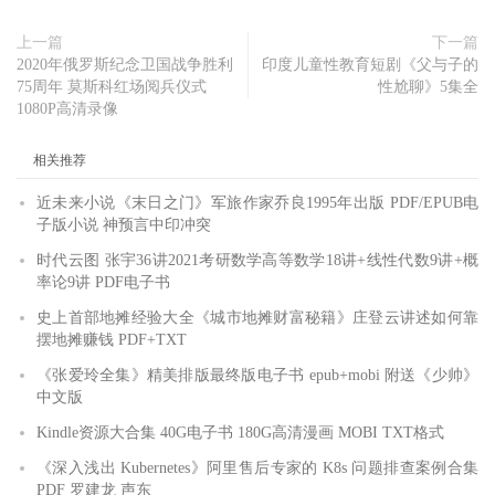
上一篇
下一篇
2020年俄罗斯纪念卫国战争胜利
印度儿童性教育短剧《父与子的
75周年 莫斯科红场阅兵仪式
性尬聊》5集全
1080P高清录像
相关推荐
近未来小说《末日之门》军旅作家乔良1995年出版 PDF/EPUB电
子版小说 神预言中印冲突
时代云图 张宇36讲2021考研数学高等数学18讲+线性代数9讲+概
率论9讲 PDF电子书
史上首部地摊经验大全《城市地摊财富秘籍》庄登云讲述如何靠
摆地摊赚钱 PDF+TXT
《张爱玲全集》精美排版最终版电子书 epub+mobi 附送《少帅》
中文版
Kindle资源大合集 40G电子书 180G高清漫画 MOBI TXT格式
《深入浅出 Kubernetes》阿里售后专家的 K8s 问题排查案例合集
PDF 罗建龙 声东