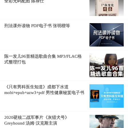
全彩无码配图 陈禄仕
刑法课外读物 PDF电子书 张明楷等
陈一发儿96首精选歌曲合集 MP3/FLAC格
式整理打包
《只有男科医生知道》成都下水道
mobi+epub+azw3+pdf 男性健康秘笈电子书
2020硬核二战军事片《灰猎犬号》
Greyhound 汤姆·汉克斯主演