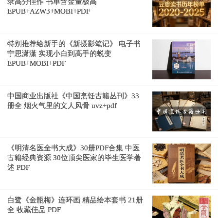
录高分佳作 书单含金量极高
EPUB+AZW3+MOBI+PDF
特别推荐给新手的《新摄影笔记》 电子书
宁思潇潇 实现小白到高手的蜕变
EPUB+MOBI+PDF
中国商业出版社《中国烹饪古籍丛刊》33
册全 烟火气里的文人风骨 uvz+pdf
《明清名医全书大成》30册PDF合集 中医
古籍经典资源 30位顶尖医家的毕生医学著
述 PDF
白鹭《金瓶梅》连环画 精品绘本套书 21册
全 收藏佳品 PDF