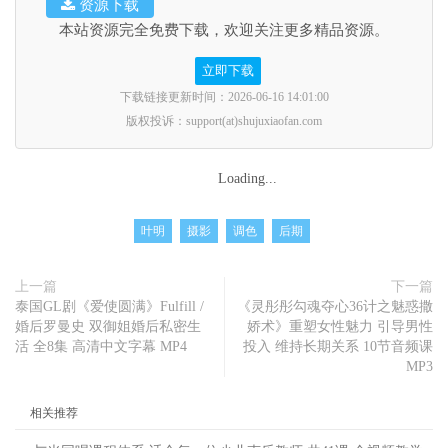
资源下载
本站资源完全免费下载，欢迎关注更多精品资源。
立即下载
下载链接更新时间：2026-06-16 14:01:00
版权投诉：support(at)shujuxiaofan.com
Loading...
叶明
摄影
调色
后期
上一篇
下一篇
泰国GL剧《爱使圆满》Fulfill /
《灵彤彤勾魂夺心36计之魅惑撒
婚后罗曼史 双御姐婚后私密生
娇术》重塑女性魅力 引导男性
活 全8集 高清中文字幕 MP4
投入 维持长期关系 10节音频课
MP3
相关推荐