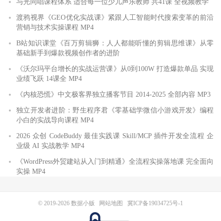
与光同唱课程体系 适合每一位少儿声乐教师 共41课 全视频教学
渡鸦视界《GEO优化实战课》紧跟人工智能时代搜索变革的前沿
营销与技术实操课程 MP4
B站知识课堂《百万剪辑狮：人人都能听懂的剪辑思维课》从零
基础新手到爆款视频创作者的进阶
《沃尔玛平台增长的实战运营课》从0到100W 打造爆款单品 实现
业绩飞跃 14课全 MP4
《内核恐慌》中文极客界独立播客节目 2014-2025 全部内容 MP3
独立开发者进阶：野生程序君《零基础学微信小游戏开发》编程
小白的实战导向课程 MP4
2026 众创 CodeBuddy 最佳实践课 Skill/MCP 插件开发全流程 企
业级 AI 实战教学 MP4
《WordPress外贸建站从入门到精通》全流程实操落地课 完全面向
实操 MP4
© 2019-2026
数据小贩
网站地图
冀ICP备19034725号-1