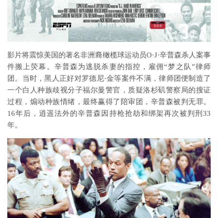
影片将震惊美国的著名非洲裔橄榄球运动员O·J·辛普森杀人案事
件搬上荧幕。辛普森为逃脱杀妻的指控，雇佣“梦之队”律师
团。当时，黑人正好对罗德尼·金等案件不满，律师团便制造了
一个白人种族歧视分子福尔曼警官，质疑洛杉矶警察局的搜证
过程，煽动种族情绪，最终赢得了陪审团，辛普森被判无罪。
16年后，逍遥法外的辛普森因持枪抢劫和绑架再次被判刑33
年。