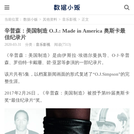
当前位置：
数据小贩
>
其他资料
>
音乐影视
>
正文
辛普森：美国制造 O.J.: Made in America 奥斯卡最
佳纪录片
2020-03-31
分类：
音乐影视
阅读(7513)
《辛普森：美国制造》是由伊斯拉·埃德尔曼执导、O·J·辛普
森、罗伯特·卡戴珊、碧·亚瑟等参演的一部纪录片。
该片共有5集，以档案新闻画面的形式复述了“O.J.Simpson”的完
整生涯。
2017年2月26日，《辛普森：美国制造》被授予第89届奥斯卡
奖“最佳纪录片”奖。