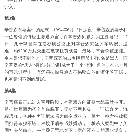
介入。
第3集
辛普森杀妻案件的始末，1994年6月12日深夜，辛普森的妻子和
一位餐馆的侍应生惨遭杀害，而辛普森则被列为主要疑犯，17
日，几十辆警车在洛杉矶公路上对辛普森乘坐的车辆展开追
逐，约9500万观众坐在电视机前观看，最终，辛普森被逮捕。
令人意想不到的是，辛普森案的12名陪审员中有9名是黑人，而
辛普森的“黑人”身份却在当时成为了一个“有利”条件，在九个月
的审讯过程中，有沉闷枯燥普通人不易明白的血液化验证据，
也有意想不到的发展。
第4集
辛普森案正式进入审理阶段，控辩双方的证据大战豁然拉开。
辩护律师团为帮辛普森脱罪，无所不用其极——证据真伪，流
程瑕疵，各种有力证据转瞬之间变成污点，警方、检方被律师
团打得狼狈不堪，种族矛盾被巧妙撬动，一桩杀人案戳中了美
国社会的痛点。一片昏天黑地之下，竟然还有人想浑水摸鱼，