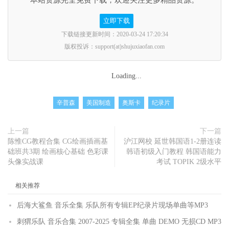
本站资源完全免费下载，欢迎关注更多精品资源。
立即下载
下载链接更新时间：2020-03-24 17:20:34
版权投诉：support(at)shujuxiaofan.com
Loading...
辛普森
美国制造
奥斯卡
纪录片
上一篇
下一篇
陈惟CG教程合集 CG绘画插画基
沪江网校 延世韩国语1-2册连读
础班共3期 绘画核心基础 色彩课
韩语初级入门教程 韩国语能力
头像实战课
考试 TOPIK 2级水平
相关推荐
后海大鲨鱼 音乐全集 乐队所有专辑EP纪录片现场单曲等MP3
刺猬乐队 音乐合集 2007-2025 专辑全集 单曲 DEMO 无损CD MP3