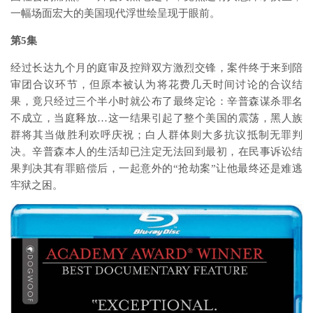
一幅场面宏大的美国现代浮世绘呈现于眼前。
第5集
经过长达九个月的庭审及控辩双方激烈交锋，案件终于来到陪
审团合议环节，但原本被认为将花费几天时间讨论的合议结
果，竟只经过三个半小时就公布了最终定论：辛普森谋杀罪名
不成立，当庭释放…这一结果引起了整个美国的震荡，黑人族
群将其当做胜利欢呼庆祝；白人群体则大多抗议抵制无罪判
决。辛普森本人的生活却已注定无法回到最初，在民事诉讼结
果判决其有罪赔偿后，一起意外的“抢劫案”让他最终还是难逃
牢狱之困。