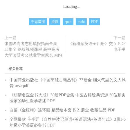
Loading...
宁思潇潇
摄影
epub
mobi
PDF
上一篇
下一篇
张雪峰高考志愿填报指南全集
《新概念英语全四册》交互 PDF
33集全 绝版视频课程 高中高考
电子书
大学读研考公就业学生家长 MP4
相关推荐
中国商业出版社《中国烹饪古籍丛刊》33册全 烟火气里的文人风
骨 uvz+pdf
《明清名医全书大成》30册PDF合集 中医古籍经典资源 30位顶尖
医家的毕生医学著述 PDF
白鹭《金瓶梅》连环画 精品绘本套书 21册全 收藏佳品 PDF
全网爆款 斗半匠《自然拼读记单词+英语语法+英语句式》3册1-6
年级小学英语必备书 PDF