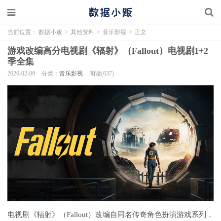
当前位置：
数据小贩
>
其他资料
>
音乐影视
>
正文
游戏改编高分电视剧《辐射》（Fallout）电视剧1+2
季全集
2026-02-09
分类：
音乐影视
阅读(637)
电视剧《辐射》（Fallout）改编自同名传奇角色扮演游戏系列，