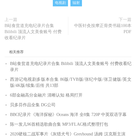
电视剧
辐射
上一篇
下一篇
B站食贫道充电纪录片合集
中医针灸按摩正骨类书籍100本
Bilibili 顶流人文美食账号 付费
PDF
收看纪录片
相关推荐
B站食贫道充电纪录片合集 Bilibili 顶流人文美食账号 付费收看纪
录片
西游记电视剧多版本合集 86版/TVB版/张纪中版/张卫健版/英文
版/4K版/续集/后传 共13部
6部金融高分金融片 清晰认知 格局打开
贝多芬作品全集 DG公司
BBC纪录片《海洋探秘》Oceans 海洋 全8集 720P 中英双语字幕
陈一发儿96首精选歌曲合集 MP3/FLAC格式整理打包
2020硬核二战军事片《灰猎犬号》Greyhound 汤姆·汉克斯主演