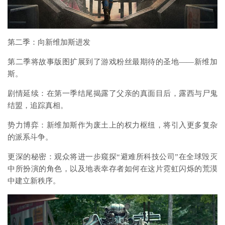
第二季：向新维加斯进发
第二季将故事版图扩展到了游戏粉丝最期待的圣地——新维加
斯。
剧情延续：在第一季结尾揭露了父亲的真面目后，露西与尸鬼
结盟，追踪真相。
势力博弈：新维加斯作为废土上的权力枢纽，将引入更多复杂
的派系斗争。
更深的秘密：观众将进一步窥探“避难所科技公司”在全球毁灭
中所扮演的角色，以及地表幸存者如何在这片霓虹闪烁的荒漠
中建立新秩序。