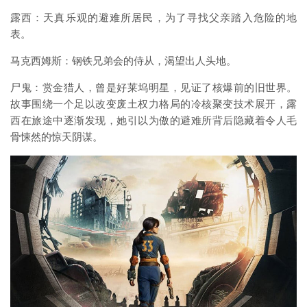
露西：天真乐观的避难所居民，为了寻找父亲踏入危险的地
表。
马克西姆斯：钢铁兄弟会的侍从，渴望出人头地。
尸鬼：赏金猎人，曾是好莱坞明星，见证了核爆前的旧世界。
故事围绕一个足以改变废土权力格局的冷核聚变技术展开，露
西在旅途中逐渐发现，她引以为傲的避难所背后隐藏着令人毛
骨悚然的惊天阴谋。